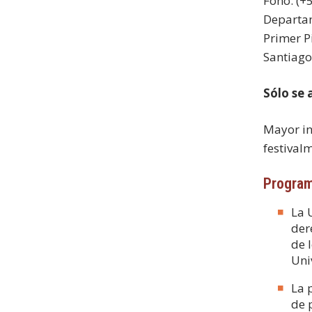
Fono: (+
Departam
Primer P
Santiago 
Sólo se
Mayor in
festival
Program
La 
der
de 
Uni
La 
de 