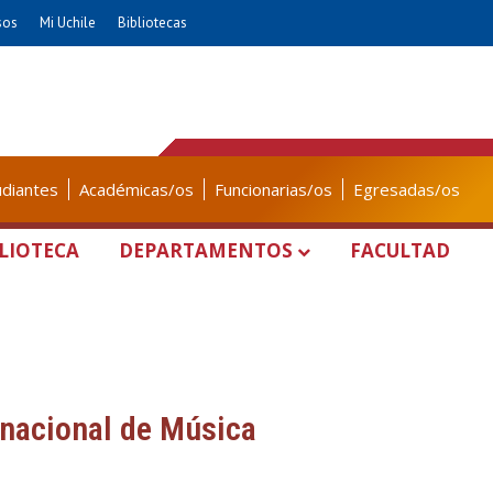
sos
Mi Uchile
Bibliotecas
udiantes
Académicas/os
Funcionarias/os
Egresadas/os
LIOTECA
DEPARTAMENTOS
FACULTAD
rnacional de Música