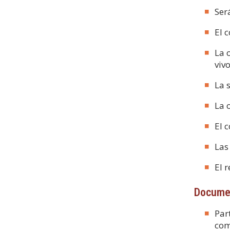
Ser
El 
La 
viv
La 
La 
El 
Las
El 
Documen
Par
com