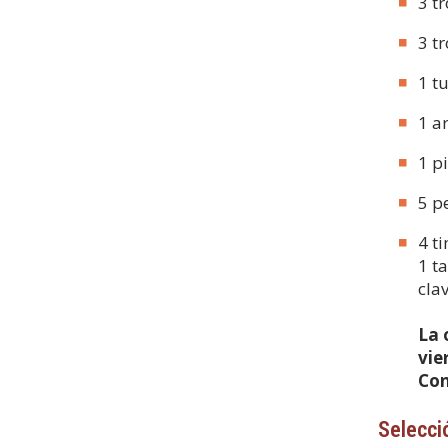
3 t
3 t
1 t
1 a
1 p
5 p
4 t
1 t
cla
La 
vie
Con
Selecci