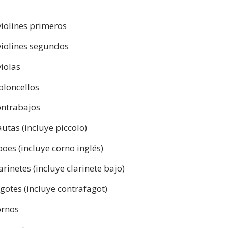
violines primeros
violines segundos
violas
ioloncellos
ontrabajos
autas (incluye piccolo)
boes (incluye corno inglés)
arinetes (incluye clarinete bajo)
agotes (incluye contrafagot)
ornos