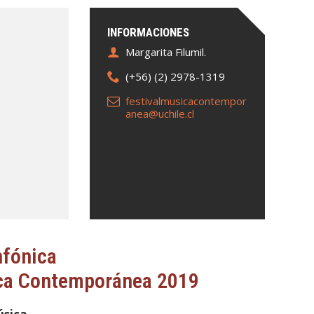
INFORMACIONES
Margarita Filumil.
(+56) (2) 2978-1319
festivalmusicacontempor
anea@uchile.cl
nfónica
sica Contemporánea 2019