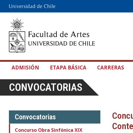
ADMISIÓN
ETAPA BÁSICA
CARRERAS
CONVOCATORIAS
Concu
Convocatorias
Cont
Concurso Obra Sinfónica XIX