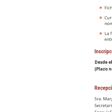
Fic
Cur
nom
La 
ent
Inscripc
Desde el
(Plazo n
Recepci
Sra. Mar
Secretari