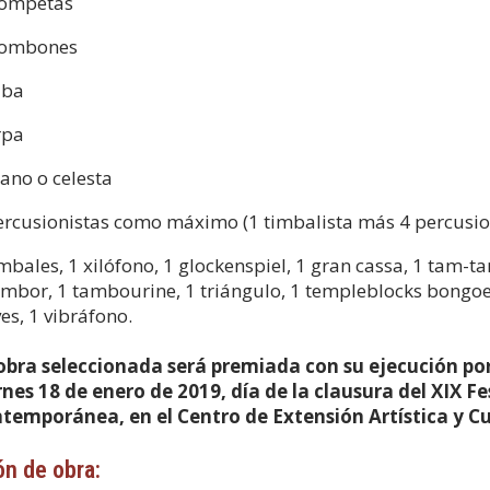
rompetas
rombones
uba
rpa
iano o celesta
ercusionistas como máximo (1 timbalista más 4 percusio
imbales, 1 xilófono, 1 glockenspiel, 1 gran cassa, 1 tam-ta
ambor, 1 tambourine, 1 triángulo, 1 templeblocks bongoes,
ves, 1 vibráfono.
obra seleccionada será premiada con su ejecución por
rnes 18 de enero de 2019, día de la clausura del XIX F
temporánea, en el Centro de Extensión Artística y Cul
ón de obra: