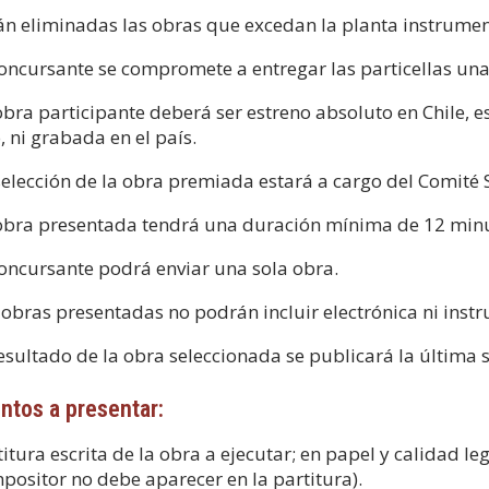
án eliminadas las obras que excedan la planta instrumen
concursante se compromete a entregar las particellas una
obra participante deberá ser estreno absoluto en Chile, e
o, ni grabada en el país.
selección de la obra premiada estará a cargo del Comité 
obra presentada tendrá una duración mínima de 12 min
concursante podrá enviar una sola obra.
 obras presentadas no podrán incluir electrónica ni instr
resultado de la obra seleccionada se publicará la últim
tos a presentar:
titura escrita de la obra a ejecutar; en papel y calidad l
positor no debe aparecer en la partitura).