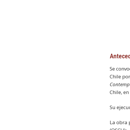
Anteced
Se convoc
Chile po
Contemp
Chile, en
Su ejecu
La obra 