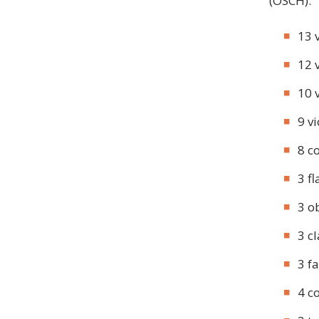
(OSCH):
13 
12 
10 
9 v
8 c
3 fl
3 o
3 cl
3 f
4 c