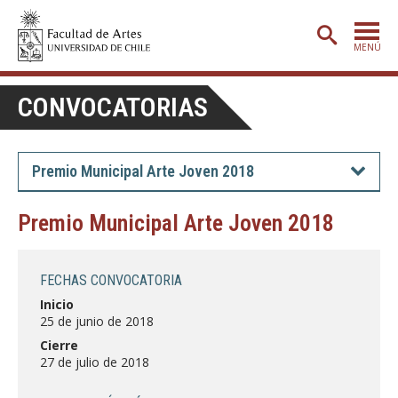
MENÚ
PORTADA
CONVOCATORIAS
ADMISIÓN
ETAPA BÁSICA
Premio Municipal Arte Joven 2018
CARRERAS
Premio Municipal Arte Joven 2018
POSTGRADO
EXTENSIÓN
FECHAS CONVOCATORIA
CREACIÓN
E INVESTIGACIÓN
Inicio
25 de junio de 2018
BIBLIOTECA
Cierre
27 de julio de 2018
DEPARTAMENTOS