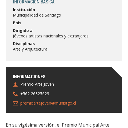
INFORMACIÓN BÁSICA
FACULTAD
Institución
Municipalidad de Santiago
Estudiantes
Funcionarias/os
País
Académicas/os
Egresadas/os
Dirigido a
Jóvenes artistas nacionales y extranjeros
Disciplinas
Arte y Arquitectura
INFORMACIONES
Premio Arte Joven
+562 26325623
premioartejoven@munistgo.cl
En su vigésima versión, el Premio Municipal Arte