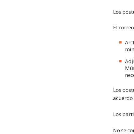
Los post
El corre
Arc
mín
Adj
Mú
nec
Los post
acuerdo 
Los part
No se co