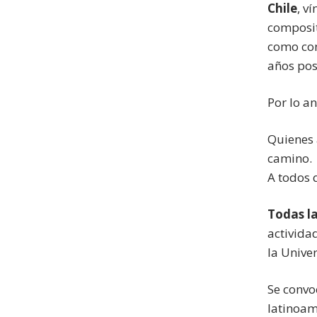
Chile
, v
composit
como con
años pos
Por lo an
Quienes 
camino.
A todos 
Todas la
activida
la Unive
Se convo
latinoam