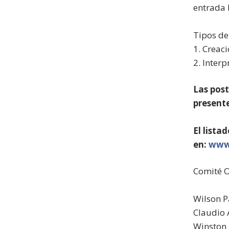
entrada l
Tipos de
1. Creaci
2. Inter
Las post
present
El lista
en:
www.
Comité 
Wilson P
Claudio 
Winston 