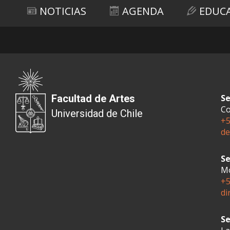
NOTICIAS
AGENDA
EDUC
Facultad de Artes
Se
Co
Universidad de Chile
+5
de
Se
Mo
+5
di
Se