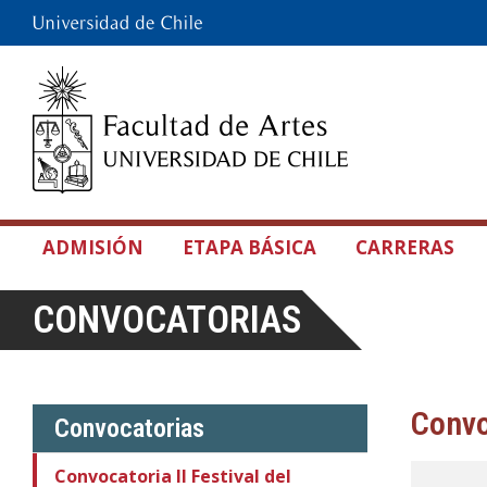
ADMISIÓN
ETAPA BÁSICA
CARRERAS
CONVOCATORIAS
Convo
Convocatorias
Convocatoria II Festival del