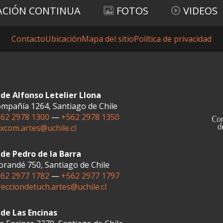
ACIÓN CONTINUA
FOTOS
VIDEOS
Contacto
Ubicación
Mapa del sitio
Política de privacidad
de Alfonso Letelier Llona
mpañía 1264, Santiago de Chile
62 2978 1300
—
+562 2978 1350
xcom.artes@uchile.cl
de Pedro de la Barra
randé 750, Santiago de Chile
62 2977 1782
—
+562 2977 1797
recciondetuch.artes@uchile.cl
de Las Encinas