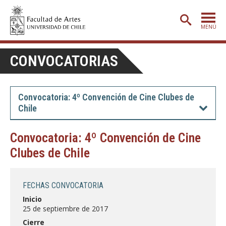
MENÚ
PORTADA
CONVOCATORIAS
ADMISIÓN
ETAPA BÁSICA
Convocatoria: 4º Convención de Cine Clubes de
Chile
CARRERAS
POSTGRADO
Convocatoria: 4º Convención de Cine
Clubes de Chile
EXTENSIÓN
CREACIÓN
E INVESTIGACIÓN
FECHAS CONVOCATORIA
BIBLIOTECA
Inicio
25 de septiembre de 2017
DEPARTAMENTOS
Cierre