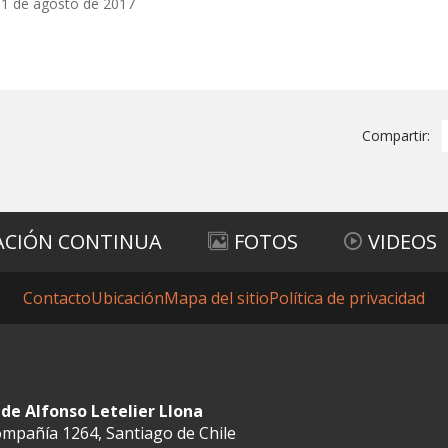
11 de agosto de 2017
Compartir:
ACIÓN CONTINUA
FOTOS
VIDEOS
Contacto
Ubicación
Mapa del sitio
Política de privacidad
de Alfonso Letelier Llona
mpañía 1264, Santiago de Chile