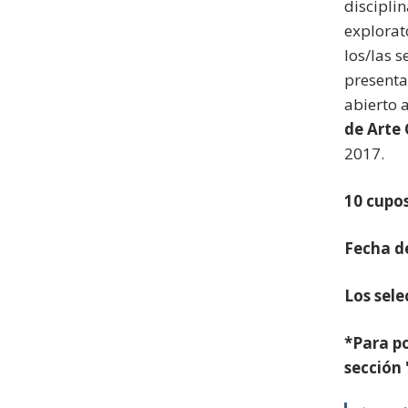
discipli
explorato
los/las 
presenta
abierto 
de Arte
2017.
10 cupos
Fecha de
Los sel
*Para po
sección