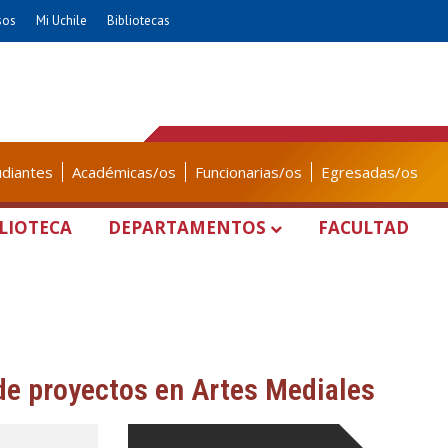
sos
Mi Uchile
Bibliotecas
udiantes
Académicas/os
Funcionarias/os
Egresadas/os
LIOTECA
DEPARTAMENTOS
FACULTAD
de proyectos en Artes Mediales