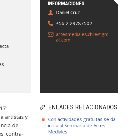
INFORMACIONES
Daniel Cruz
+56 2 29787502
artesmediales.chile@gm
ail.com
ecta
es
ENLACES RELACIONADOS
17:
a artistas y
Con actividades gratuitas se da
encia de
inicio al Seminario de Artes
Mediales
es, contra-