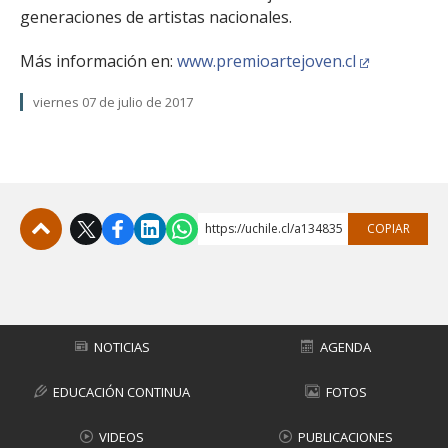
generaciones de artistas nacionales.
Más información en:
www.premioartejoven.cl
viernes 07 de julio de 2017
https://uchile.cl/a134835
COPIAR
Subir
NOTICIAS
AGENDA
EDUCACIÓN CONTINUA
FOTOS
VIDEOS
PUBLICACIONES