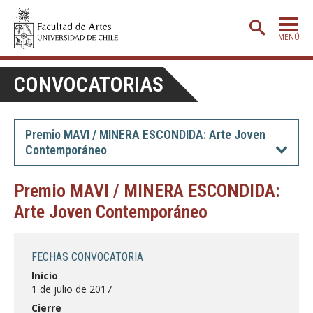
MENÚ
PORTADA
CONVOCATORIAS
ADMISIÓN
ETAPA BÁSICA
Premio MAVI / MINERA ESCONDIDA: Arte Joven
Contemporáneo
CARRERAS
POSTGRADO
Premio MAVI / MINERA ESCONDIDA:
Arte Joven Contemporáneo
EXTENSIÓN
CREACIÓN
E INVESTIGACIÓN
FECHAS CONVOCATORIA
BIBLIOTECA
Inicio
1 de julio de 2017
DEPARTAMENTOS
Cierre