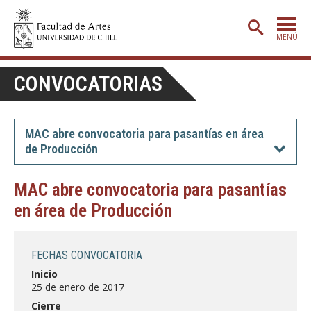
MENÚ
PORTADA
CONVOCATORIAS
ADMISIÓN
ETAPA BÁSICA
MAC abre convocatoria para pasantías en área
de Producción
CARRERAS
POSTGRADO
MAC abre convocatoria para pasantías
en área de Producción
EXTENSIÓN
CREACIÓN
E INVESTIGACIÓN
FECHAS CONVOCATORIA
BIBLIOTECA
Inicio
25 de enero de 2017
DEPARTAMENTOS
Cierre