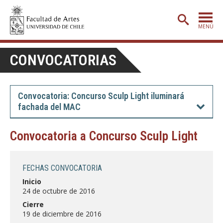
MENÚ
PORTADA
CONVOCATORIAS
ADMISIÓN
ETAPA BÁSICA
Convocatoria: Concurso Sculp Light iluminará
fachada del MAC
CARRERAS
POSTGRADO
Convocatoria a Concurso Sculp Light
EXTENSIÓN
FECHAS CONVOCATORIA
CREACIÓN
E INVESTIGACIÓN
Inicio
BIBLIOTECA
24 de octubre de 2016
Cierre
DEPARTAMENTOS
19 de diciembre de 2016