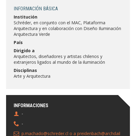
FACULTAD
INFORMACIÓN BÁSICA
Institución
Estudiantes
Funcionarias/os
Schréder, en conjunto con el MAC, Plataforma
Arquitectura y en colaboración con Diseño Iluminación
Académicas/os
Egresadas/os
Arquitectura Verde
País
Dirigido a
Arquitectos, diseñadores y artistas chilenos y
extranjeros ligados al mundo de la iluminación
Disciplinas
Arte y Arquitectura
INFORMACIONES
-
-
p.machado@schreder.cl o a preidenbach@archdail