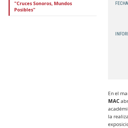
"Cruces Sonoros, Mundos
FECHA
Posibles"
INFOR
En el ma
MAC
abr
académic
la reali
exposici