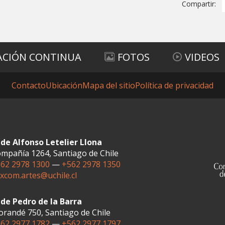
Compartir:
ACIÓN CONTINUA
FOTOS
VIDEOS
Contacto
Ubicación
Mapa del sitio
Política de privacidad
de Alfonso Letelier Llona
mpañía 1264, Santiago de Chile
62 2978 1300
—
+562 2978 1350
xcom.artes@uchile.cl
de Pedro de la Barra
randé 750, Santiago de Chile
62 2977 1782
—
+562 2977 1797