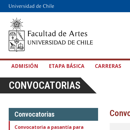
ADMISIÓN
ETAPA BÁSICA
CARRERAS
CONVOCATORIAS
Convo
Convocatorias
Convocatoria a pasantía para