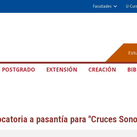
Facultades
U-Cur
Est
POSTGRADO
EXTENSIÓN
CREACIÓN
BIB
catoria a pasantía para "Cruces Son