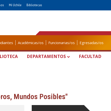
sos
Mi Uchile
Bibliotecas
udiantes
Académicas/os
Funcionarias/os
Egresadas/os
LIOTECA
DEPARTAMENTOS
FACULTAD
oros, Mundos Posibles"