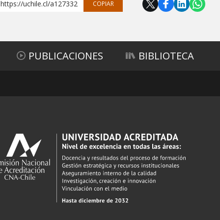
https://uchile.cl/a127332
COPIAR
PUBLICACIONES
BIBLIOTECA