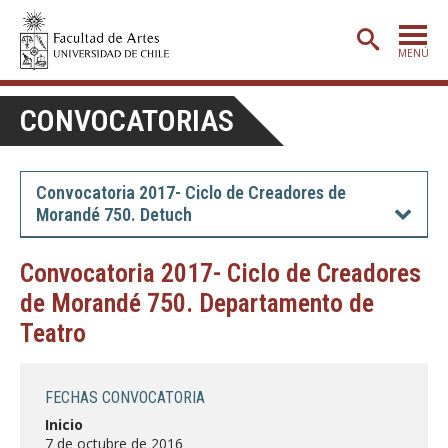
MENÚ
PORTADA
CONVOCATORIAS
ADMISIÓN
ETAPA BÁSICA
Convocatoria 2017- Ciclo de Creadores de
Morandé 750. Detuch
CARRERAS
POSTGRADO
Convocatoria 2017- Ciclo de Creadores
de Morandé 750. Departamento de
EXTENSIÓN
Teatro
CREACIÓN
E INVESTIGACIÓN
BIBLIOTECA
FECHAS CONVOCATORIA
DEPARTAMENTOS
Inicio
7 de octubre de 2016