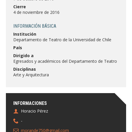
FACULTAD
Cierre
4 de noviembre de 2016
Estudiantes
Funcionarias/os
INFORMACIÓN BÁSICA
Académicas/os
Egresadas/os
Institución
Departamento de Teatro de la Universidad de Chile
País
Dirigido a
Egresados y académicos del Departamento de Teatro
Disciplinas
Arte y Arquitectura
INFORMACIONES
Horacio Pérez
-
morande750@gmail.com