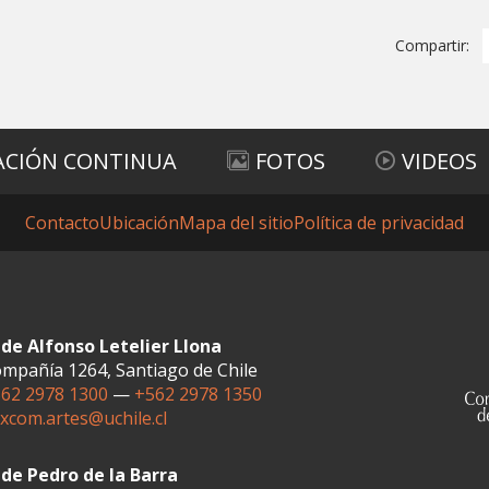
Compartir:
ACIÓN CONTINUA
FOTOS
VIDEOS
Contacto
Ubicación
Mapa del sitio
Política de privacidad
de Alfonso Letelier Llona
mpañía 1264, Santiago de Chile
62 2978 1300
—
+562 2978 1350
xcom.artes@uchile.cl
de Pedro de la Barra