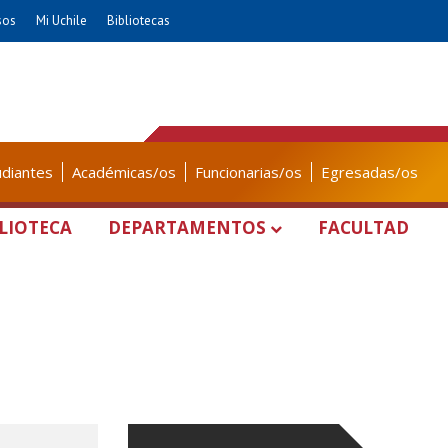
sos
Mi Uchile
Bibliotecas
udiantes
Académicas/os
Funcionarias/os
Egresadas/os
LIOTECA
DEPARTAMENTOS
FACULTAD