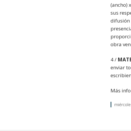
(ancho) x
sus resp
difusión
presenci
proporci
obra ven
4 /
MATE
enviar t
escribie
Más info
miércole