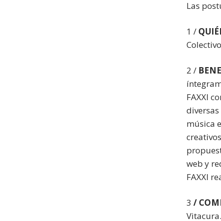
Las post
1 /
QUIÉ
Colectivo
2 /
BENE
íntegram
FAXXI co
diversas 
música en
creativos
propuest
web y re
FAXXI re
3
/ COM
Vitacura