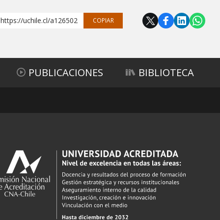
https://uchile.cl/a126502
COPIAR
PUBLICACIONES
BIBLIOTECA