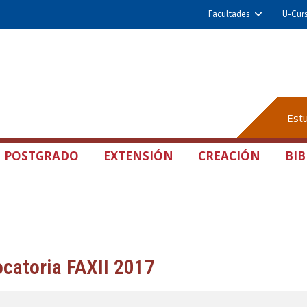
Facultades
U-Cur
Est
POSTGRADO
EXTENSIÓN
CREACIÓN
BIB
catoria FAXII 2017