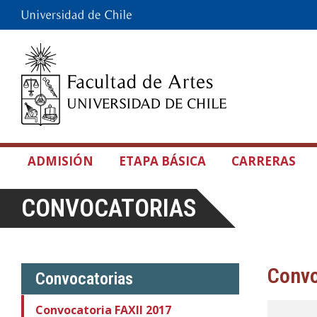
ADMISIÓN
ETAPA BÁSICA
CARRERAS
CONVOCATORIAS
Convo
Convocatorias
Convocatoria FAXII 2017