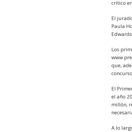
crítico e
El jurad
Paula Ho
Edwards,
Los prim
www.prem
que, ade
concurso
El Prime
el año 2
millón, 
necesari
A lo lar