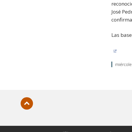
reconoci
José Ped
confirma
Las base
miércole
Subir