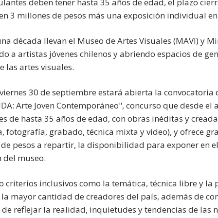
ulantes deben tener hasta 35 años de edad, el plazo cier
 en 3 millones de pesos más una exposición individual en
na década llevan el Museo de Artes Visuales (MAVI) y Mi
o a artistas jóvenes chilenos y abriendo espacios de ge
 las artes visuales.
 viernes 30 de septiembre estará abierta la convocatoria
A: Arte Joven Contemporáneo", concurso que desde el año
es de hasta 35 años de edad, con obras inéditas y creadas 
a, fotografía, grabado, técnica mixta y video), y ofrece g
 de pesos a repartir, la disponibilidad para exponer en el
n del museo.
criterios inclusivos como la temática, técnica libre y la
 la mayor cantidad de creadores del país, además de const
in de reflejar la realidad, inquietudes y tendencias de la