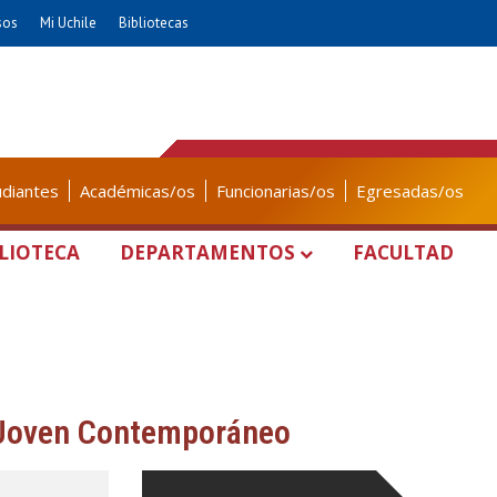
sos
Mi Uchile
Bibliotecas
udiantes
Académicas/os
Funcionarias/os
Egresadas/os
LIOTECA
DEPARTAMENTOS
FACULTAD
Joven Contemporáneo