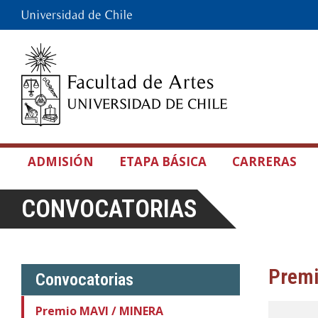
ADMISIÓN
ETAPA BÁSICA
CARRERAS
CONVOCATORIAS
Premi
Convocatorias
Premio MAVI / MINERA