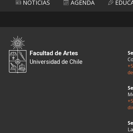
NOTICIAS
AGENDA
EDUC
Facultad de Artes
Se
Co
Universidad de Chile
+5
de
Se
Mo
+5
di
Se
La