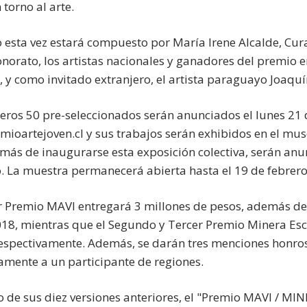
n torno al arte.
o esta vez estará compuesto por María Irene Alcalde, Cu
norato, los artistas nacionales y ganadores del premio e
 y como invitado extranjero, el artista paraguayo Joaquí
eros 50 pre-seleccionados serán anunciados el lunes 21 d
ioartejoven.cl y sus trabajos serán exhibidos en el muse
más de inaugurarse esta exposición colectiva, serán anun
. La muestra permanecerá abierta hasta el 19 de febrero
r Premio MAVI entregará 3 millones de pesos, además de
018, mientras que el Segundo y Tercer Premio Minera Esc
respectivamente. Además, se darán tres menciones honros
amente a un participante de regiones.
go de sus diez versiones anteriores, el "Premio MAVI / 