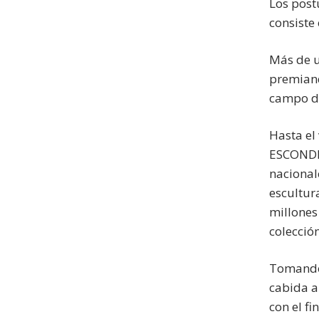
Los post
consiste
Más de u
premiand
campo de
Hasta el
ESCONDID
nacional
escultur
millones
colecció
Tomando 
cabida a
con el f