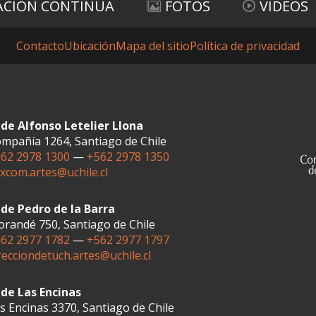
ACIÓN CONTINUA
FOTOS
VIDEOS
Contacto
Ubicación
Mapa del sitio
Política de privacidad
de Alfonso Letelier Llona
mpañía 1264, Santiago de Chile
62 2978 1300
—
+562 2978 1350
xcom.artes@uchile.cl
de Pedro de la Barra
randé 750, Santiago de Chile
62 2977 1782
—
+562 2977 1797
recciondetuch.artes@uchile.cl
de Las Encinas
s Encinas 3370, Santiago de Chile