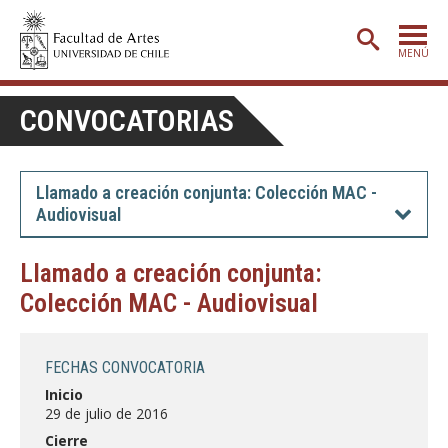
MENÚ
PORTADA
CONVOCATORIAS
ADMISIÓN
ETAPA BÁSICA
Llamado a creación conjunta: Colección MAC -
Audiovisual
CARRERAS
POSTGRADO
Llamado a creación conjunta:
Colección MAC - Audiovisual
EXTENSIÓN
CREACIÓN
E INVESTIGACIÓN
FECHAS CONVOCATORIA
BIBLIOTECA
Inicio
29 de julio de 2016
DEPARTAMENTOS
Cierre