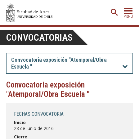
MENÚ
PORTADA
CONVOCATORIAS
ADMISIÓN
ETAPA BÁSICA
Convocatoria exposición "Atemporal/Obra
Escuela "
CARRERAS
POSTGRADO
Convocatoria exposición
"Atemporal/Obra Escuela "
EXTENSIÓN
CREACIÓN
E INVESTIGACIÓN
FECHAS CONVOCATORIA
BIBLIOTECA
Inicio
28 de junio de 2016
DEPARTAMENTOS
Cierre