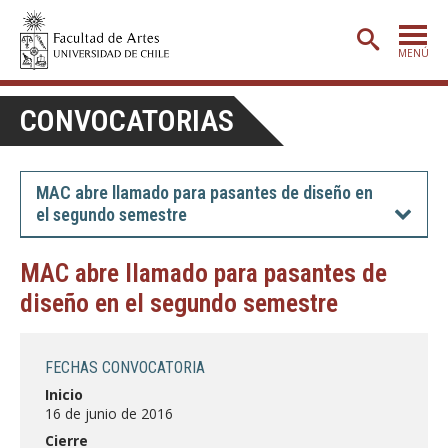
MENÚ
PORTADA
CONVOCATORIAS
ADMISIÓN
ETAPA BÁSICA
MAC abre llamado para pasantes de diseño en
el segundo semestre
CARRERAS
POSTGRADO
MAC abre llamado para pasantes de
diseño en el segundo semestre
EXTENSIÓN
CREACIÓN
E INVESTIGACIÓN
FECHAS CONVOCATORIA
BIBLIOTECA
Inicio
16 de junio de 2016
DEPARTAMENTOS
Cierre