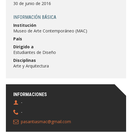
FACULTAD
30 de junio de 2016
Estudiantes
Funcionarias/os
INFORMACIÓN BÁSICA
Institución
Académicas/os
Egresadas/os
Museo de Arte Contemporáneo (MAC)
País
Dirigido a
Estudiantes de Diseño
Disciplinas
Arte y Arquitectura
INFORMACIONES
-
-
pasantiasmac@gmail.com