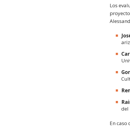
Los eval
proyecto
Alessand
Jos
ari
Car
Uni
Gon
Cul
Ren
Rai
del
En caso 