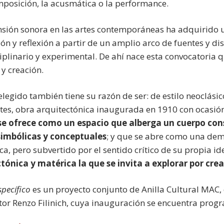
mposición, la acusmática o la performance.
sión sonora en las artes contemporáneas ha adquirido un
ón y reflexión a partir de un amplio arco de fuentes y di
ciplinario y experimental. De ahí nace esta convocatoria 
 y creación.
 elegido también tiene su razón de ser: de estilo neoclási
rtes, obra arquitectónica inaugurada en 1910 con ocasió
se ofrece como un espacio que alberga un cuerpo con
 simbólicas y conceptuales
; y que se abre como una dem
a, pero subvertido por el sentido crítico de su propia i
tónica y matérica la que se invita a explorar por cre
pecífico
es un proyecto conjunto de Anilla Cultural MAC,
or Renzo Filinich, cuya inauguración se encuentra pro