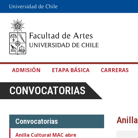
ADMISIÓN
ETAPA BÁSICA
CARRERAS
CONVOCATORIAS
Anill
Convocatorias
Anilla Cultural MAC abre