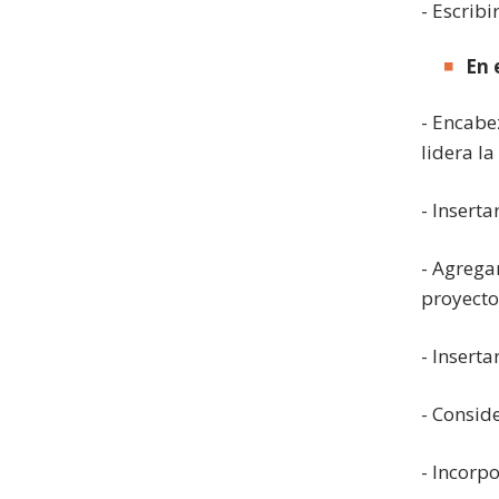
- Escrib
En 
- Encabe
lidera la
- Inserta
- Agrega
proyecto
- Insert
- Consid
- Incorp