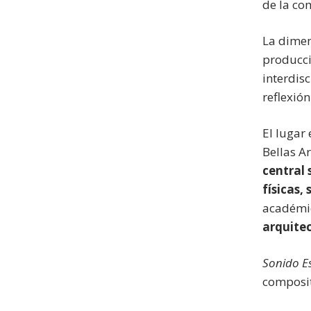
de la co
La dimen
producci
interdis
reflexión
El lugar
Bellas A
central 
físicas,
académic
arquitec
Sonido Es
composit