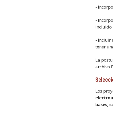
- Incorp
- Incorp
incluido
- Inclui
tener un
La postu
archivo 
Selecci
Los proy
electroa
bases, s