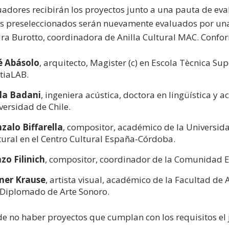
uadores recibirán los proyectos junto a una pauta de eva
s preseleccionados serán nuevamente evaluados por una
ra Burotto, coordinadora de Anilla Cultural MAC. Confo
é Abásolo
, arquitecto, Magister (c) en Escola Tècnica Su
ztiaLAB.
la Badani
, ingeniera acústica, doctora en lingüística y 
versidad de Chile.
zalo Biffarella
, compositor, académico de la Universid
tural en el Centro Cultural España-Córdoba.
zo Filinich
, compositor, coordinador de la Comunidad El
ner Krause
, artista visual, académico de la Facultad de
 Diplomado de Arte Sonoro.
de no haber proyectos que cumplan con los requisitos el 