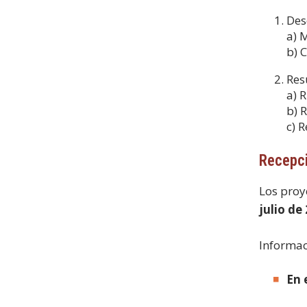
Des
a) 
b) 
Res
a) 
b) 
c) 
Recepci
Los proy
julio de
Informac
En 