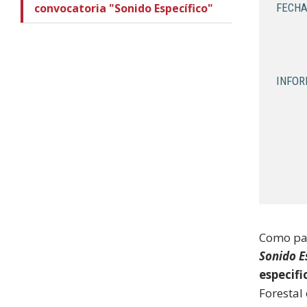
convocatoria "Sonido Específico"
FECHA
INFOR
Como par
Sonido E
especifi
Forestal