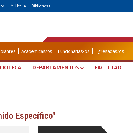
sos
Mi Uchile
Bibliotecas
udiantes
Académicas/os
Funcionarias/os
Egresadas/os
LIOTECA
DEPARTAMENTOS
FACULTAD
nido Específico"