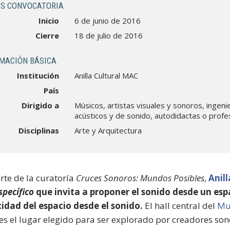
S CONVOCATORIA
Inicio
6 de junio de 2016
Cierre
18 de julio de 2016
MACIÓN BÁSICA
Institución
Anilla Cultural MAC
País
Dirigido a
Músicos, artistas visuales y sonoros, ingeni
acústicos y de sonido, autodidactas o profe
Disciplinas
Arte y Arquitectura
te de la curatoría
Cruces Sonoros: Mundos Posibles
,
Anil
specífico
que invita a proponer el sonido desde un espa
cidad del espacio desde el sonido.
El hall central del
Mu
 es el lugar elegido para ser explorado por creadores so