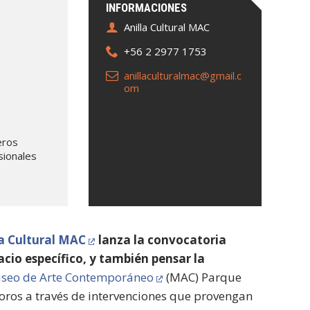
INFORMACIONES
Anilla Cultural MAC
+56 2 2977 1753
anillaculturalmac@gmail.c
om
eros
sionales
la Cultural MAC
lanza la convocatoria
cio específico, y también pensar la
seo de Arte Contemporáneo
(MAC) Parque
noros a través de intervenciones que provengan