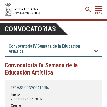
MENÚ
PORTADA
CONVOCATORIAS
ADMISIÓN
ETAPA BÁSICA
Convocatoria IV Semana de la Educación
Artística
CARRERAS
POSTGRADO
Convocatoria IV Semana de la
Educación Artística
EXTENSIÓN
CREACIÓN
E INVESTIGACIÓN
FECHAS CONVOCATORIA
BIBLIOTECA
Inicio
2 de marzo de 2016
DEPARTAMENTOS
Cierre