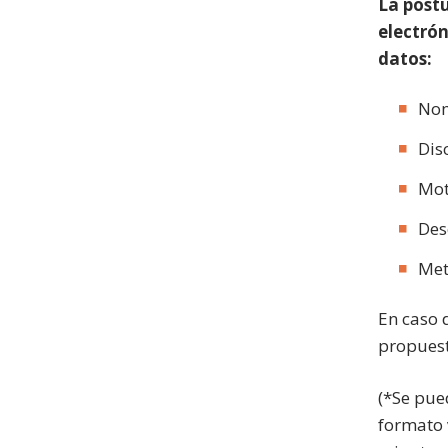
La postu
electró
datos:
Nom
Dis
Mot
Des
Met
En caso 
propuest
(*Se pue
formato 