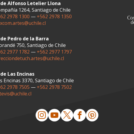
de Alfonso Letelier Llona
mpañía 1264, Santiago de Chile
62 2978 1300
—
+562 2978 1350
xcom.artes@uchile.cl
de Pedro de la Barra
randé 750, Santiago de Chile
62 2977 1782
—
+562 2977 1797
recciondetuch.artes@uchile.cl
de Las Encinas
s Encinas 3370, Santiago de Chile
62 2978 7505
—
+562 2978 7502
tevis@uchile.cl