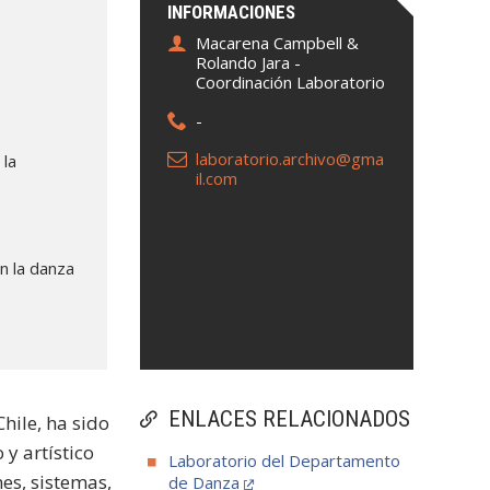
INFORMACIONES
Macarena Campbell &
Rolando Jara -
Coordinación Laboratorio
-
laboratorio.archivo@gma
 la
il.com
o
n la danza
ENLACES RELACIONADOS
hile, ha sido
y artístico
Laboratorio del Departamento
nes, sistemas,
de Danza