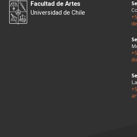
Facultad de Artes
Se
Co
Universidad de Chile
+5
de
Se
Mo
+5
di
Se
La
+5
ar