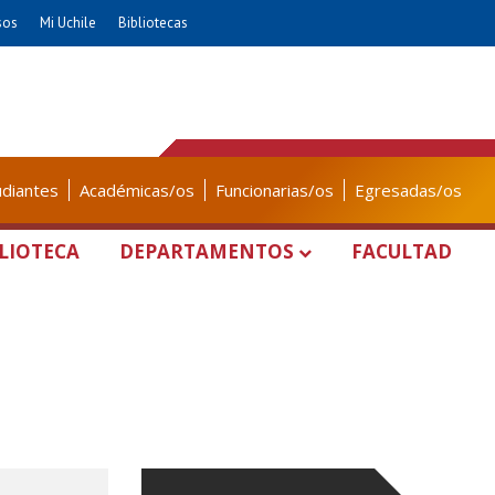
sos
Mi Uchile
Bibliotecas
udiantes
Académicas/os
Funcionarias/os
Egresadas/os
LIOTECA
DEPARTAMENTOS
FACULTAD