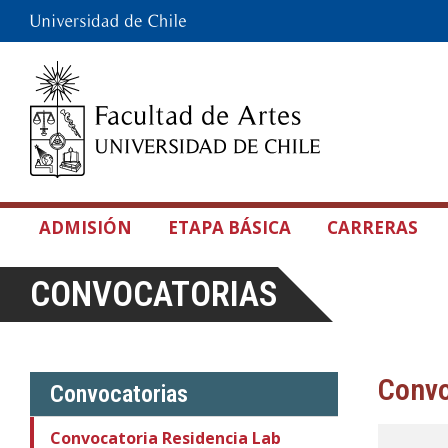
ADMISIÓN
ETAPA BÁSICA
CARRERAS
CONVOCATORIAS
Convo
Convocatorias
Convocatoria Residencia Lab