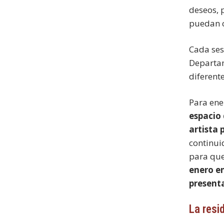
deseos, 
puedan c
Cada ses
Departam
diferent
Para ene
espacio 
artista 
continui
para que
enero en
present
La resi