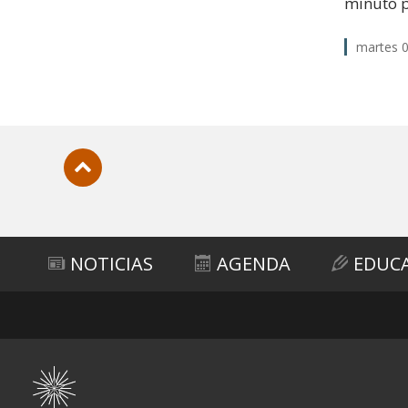
minuto p
martes 0
Subir
NOTICIAS
AGENDA
EDUC