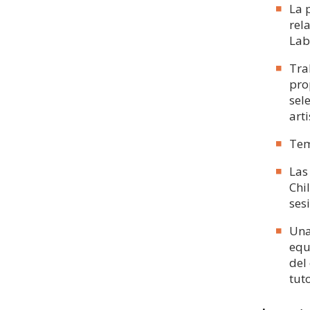
La 
rel
Lab
Tra
pro
sel
arti
Tem
Las
Chi
ses
Una
equ
del
tut