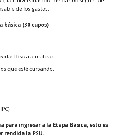
ón, la Universidad no cuenta con seguro de
sable de los gastos.
 básica (30 cupos)
idad física a realizar.
ios que esté cursando.
IPC)
 para ingresar a la Etapa Básica, esto es
r rendida la PSU.