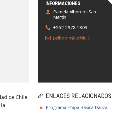
INFORMACIONES
Pamela Albornoz San
Martín
+562 2978 1303
palborno@uchile.cl
ENLACES RELACIONADOS
dad de Chile
 la
Programa Etapa Básica Danza