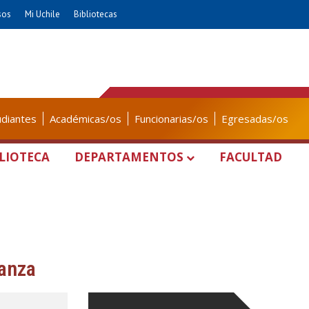
sos
Mi Uchile
Bibliotecas
udiantes
Académicas/os
Funcionarias/os
Egresadas/os
LIOTECA
DEPARTAMENTOS
FACULTAD
Danza