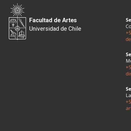
Facultad de Artes
Se
Co
Universidad de Chile
+5
de
Se
Mo
+5
di
Se
La
+5
ar