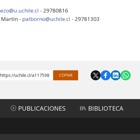
nezo@u.uchile.cl
- 29780816
 Martín -
palborno@uchile.cl
- 29781303
https://uchile.cl/a117598
COPIAR
PUBLICACIONES
BIBLIOTECA