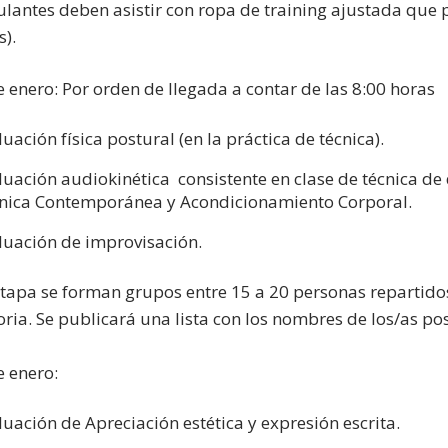
ulantes deben asistir con ropa de training ajustada que p
s).
e enero: Por orden de llegada a contar de las 8:00 horas
luación física postural (en la práctica de técnica).
luación audiokinética consistente en clase de técnica d
nica Contemporánea y Acondicionamiento Corporal.
luación de improvisación.
etapa se forman grupos entre 15 a 20 personas repartidos
oria. Se publicará una lista con los nombres de los/as po
e enero:
luación de Apreciación estética y expresión escrita.