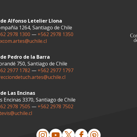
de Alfonso Letelier Llona
mpañía 1264, Santiago de Chile
62 2978 1300
—
+562 2978 1350
xcom.artes@uchile.cl
de Pedro de la Barra
randé 750, Santiago de Chile
62 2977 1782
—
+562 2977 1797
recciondetuch.artes@uchile.cl
de Las Encinas
s Encinas 3370, Santiago de Chile
62 2978 7505
—
+562 2978 7502
tevis@uchile.cl