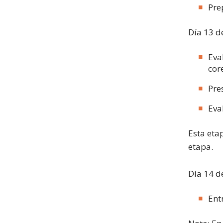
Pre
Día 13 d
Eva
cor
Pre
Eva
Esta eta
etapa.
Día 14 d
Ent