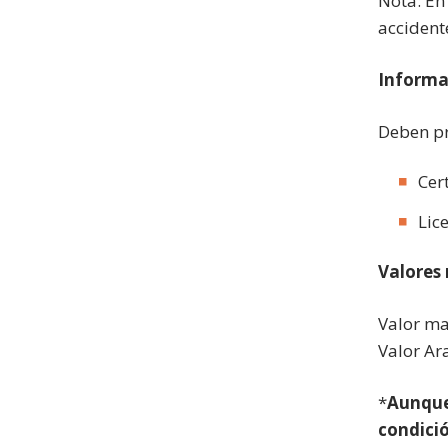
Nota: En
accident
Informa
Deben pr
Cer
Lic
Valores 
Valor ma
Valor Ar
*
Aunque 
condició