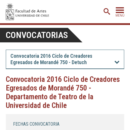
MENÚ
PORTADA
CONVOCATORIAS
ADMISIÓN
ETAPA BÁSICA
Convocatoria 2016 Ciclo de Creadores
Egresados de Morandé 750 - Detuch
CARRERAS
POSTGRADO
Convocatoria 2016 Ciclo de Creadores
Egresados de Morandé 750 -
EXTENSIÓN
Departamento de Teatro de la
CREACIÓN
E INVESTIGACIÓN
Universidad de Chile
BIBLIOTECA
DEPARTAMENTOS
FECHAS CONVOCATORIA