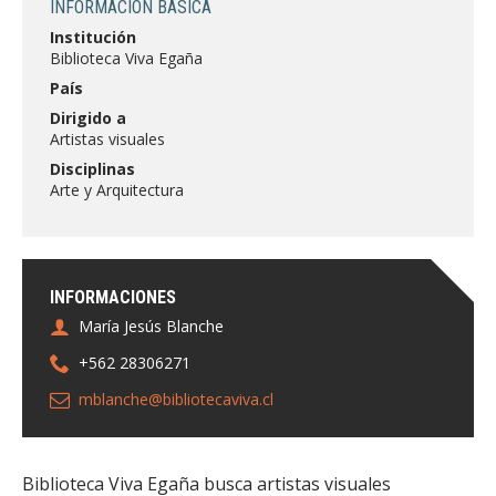
INFORMACIÓN BÁSICA
FACULTAD
Institución
Biblioteca Viva Egaña
Estudiantes
Funcionarias/os
País
Académicas/os
Egresadas/os
Dirigido a
Artistas visuales
Disciplinas
Arte y Arquitectura
INFORMACIONES
María Jesús Blanche
+562 28306271
mblanche@bibliotecaviva.cl
Biblioteca Viva Egaña busca artistas visuales