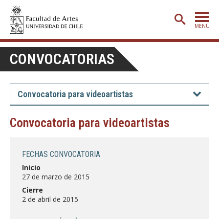
MENÚ
PORTADA
CONVOCATORIAS
ADMISIÓN
ETAPA BÁSICA
Convocatoria para videoartistas
CARRERAS
Convocatoria para videoartistas
POSTGRADO
EXTENSIÓN
FECHAS CONVOCATORIA
CREACIÓN
E INVESTIGACIÓN
Inicio
27 de marzo de 2015
BIBLIOTECA
Cierre
2 de abril de 2015
DEPARTAMENTOS