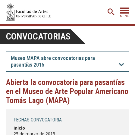
MENÚ
PORTADA
CONVOCATORIAS
ADMISIÓN
ETAPA BÁSICA
Museo MAPA abre convocatorias para
pasantías 2015
CARRERAS
POSTGRADO
Abierta la convocatoria para pasantías
en el Museo de Arte Popular Americano
EXTENSIÓN
Tomás Lago (MAPA)
CREACIÓN
E INVESTIGACIÓN
BIBLIOTECA
FECHAS CONVOCATORIA
DEPARTAMENTOS
Inicio
25 de marzo de 2015