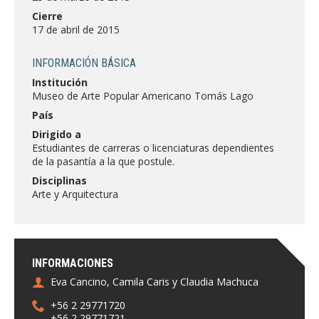
FACULTAD
Cierre
17 de abril de 2015
Estudiantes
Funcionarias/os
INFORMACIÓN BÁSICA
Académicas/os
Egresadas/os
Institución
Museo de Arte Popular Americano Tomás Lago
País
Dirigido a
Estudiantes de carreras o licenciaturas dependientes
de la pasantía a la que postule.
Disciplinas
Arte y Arquitectura
INFORMACIONES
Eva Cancino, Camila Caris y Claudia Machuca
+56 2 29771720
+56 2 29771721