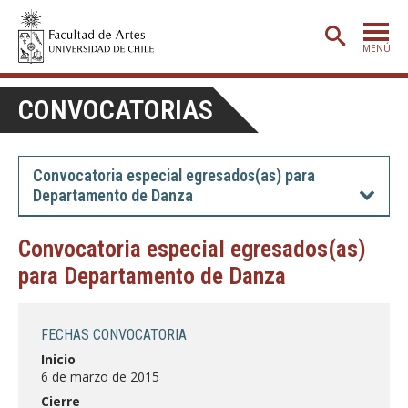
MENÚ
PORTADA
CONVOCATORIAS
ADMISIÓN
ETAPA BÁSICA
Convocatoria especial egresados(as) para
Departamento de Danza
CARRERAS
POSTGRADO
Convocatoria especial egresados(as)
para Departamento de Danza
EXTENSIÓN
CREACIÓN
E INVESTIGACIÓN
FECHAS CONVOCATORIA
BIBLIOTECA
Inicio
6 de marzo de 2015
DEPARTAMENTOS
Cierre