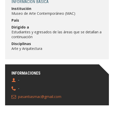
INFORMACIÓN BÁSICA
FACULTAD
Institución
Museo de Arte Contemporáneo (MAC)
Estudiantes
Funcionarias/os
País
Académicas/os
Egresadas/os
Dirigido a
Estudiantes y egresados de las áreas que se detallan a
continuación
Disciplinas
Arte y Arquitectura
INFORMACIONES
-
-
pasantiasmac@gmail.com