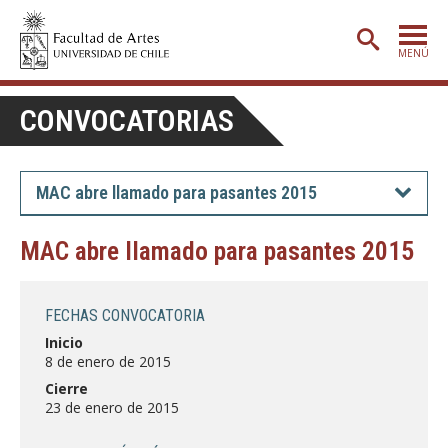
MENÚ
PORTADA
CONVOCATORIAS
ADMISIÓN
ETAPA BÁSICA
MAC abre llamado para pasantes 2015
CARRERAS
MAC abre llamado para pasantes 2015
POSTGRADO
EXTENSIÓN
FECHAS CONVOCATORIA
CREACIÓN
E INVESTIGACIÓN
Inicio
8 de enero de 2015
BIBLIOTECA
Cierre
23 de enero de 2015
DEPARTAMENTOS