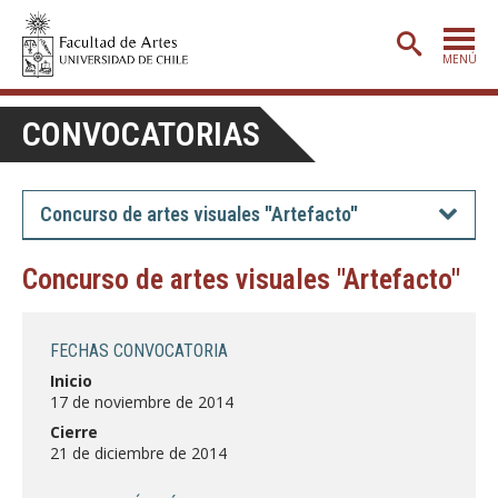
MENÚ
PORTADA
CONVOCATORIAS
ADMISIÓN
ETAPA BÁSICA
Concurso de artes visuales "Artefacto"
CARRERAS
Concurso de artes visuales "Artefacto"
POSTGRADO
EXTENSIÓN
FECHAS CONVOCATORIA
CREACIÓN
E INVESTIGACIÓN
Inicio
17 de noviembre de 2014
BIBLIOTECA
Cierre
21 de diciembre de 2014
DEPARTAMENTOS