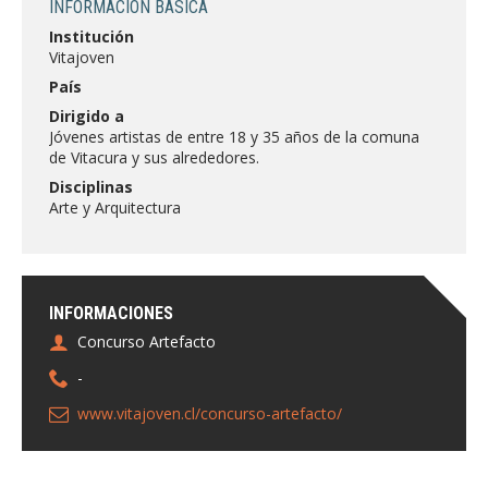
INFORMACIÓN BÁSICA
FACULTAD
Institución
Vitajoven
Estudiantes
Funcionarias/os
País
Académicas/os
Egresadas/os
Dirigido a
Jóvenes artistas de entre 18 y 35 años de la comuna
de Vitacura y sus alrededores.
Disciplinas
Arte y Arquitectura
INFORMACIONES
Concurso Artefacto
-
www.vitajoven.cl/concurso-artefacto/