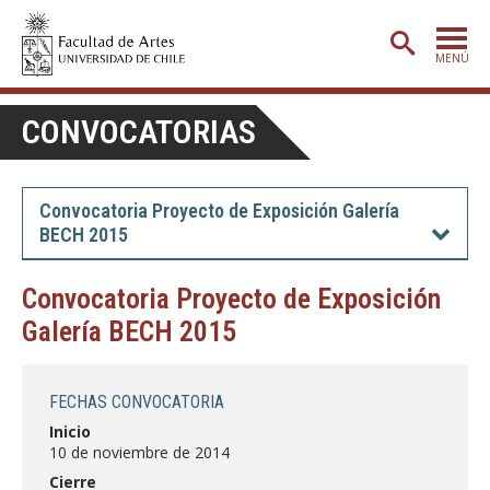
MENÚ
PORTADA
CONVOCATORIAS
ADMISIÓN
ETAPA BÁSICA
Convocatoria Proyecto de Exposición Galería
BECH 2015
CARRERAS
POSTGRADO
Convocatoria Proyecto de Exposición
Galería BECH 2015
EXTENSIÓN
CREACIÓN
E INVESTIGACIÓN
FECHAS CONVOCATORIA
BIBLIOTECA
Inicio
10 de noviembre de 2014
DEPARTAMENTOS
Cierre