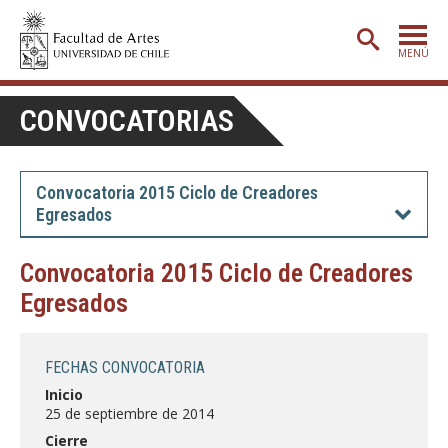
MENÚ
PORTADA
CONVOCATORIAS
ADMISIÓN
ETAPA BÁSICA
Convocatoria 2015 Ciclo de Creadores
Egresados
CARRERAS
POSTGRADO
Convocatoria 2015 Ciclo de Creadores
Egresados
EXTENSIÓN
CREACIÓN
E INVESTIGACIÓN
FECHAS CONVOCATORIA
BIBLIOTECA
Inicio
25 de septiembre de 2014
DEPARTAMENTOS
Cierre