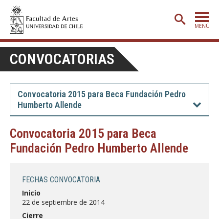
MENÚ
PORTADA
CONVOCATORIAS
ADMISIÓN
ETAPA BÁSICA
Convocatoria 2015 para Beca Fundación Pedro
Humberto Allende
CARRERAS
POSTGRADO
Convocatoria 2015 para Beca
Fundación Pedro Humberto Allende
EXTENSIÓN
CREACIÓN
E INVESTIGACIÓN
FECHAS CONVOCATORIA
BIBLIOTECA
Inicio
22 de septiembre de 2014
DEPARTAMENTOS
Cierre