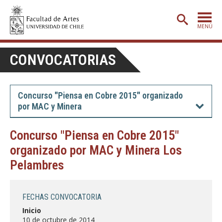
MENÚ
PORTADA
CONVOCATORIAS
ADMISIÓN
ETAPA BÁSICA
Concurso "Piensa en Cobre 2015" organizado
por MAC y Minera
CARRERAS
POSTGRADO
Concurso "Piensa en Cobre 2015"
organizado por MAC y Minera Los
EXTENSIÓN
Pelambres
CREACIÓN
E INVESTIGACIÓN
BIBLIOTECA
FECHAS CONVOCATORIA
DEPARTAMENTOS
Inicio
10 de octubre de 2014