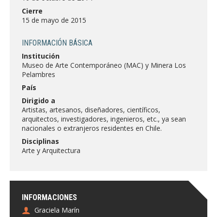
FACULTAD
Cierre
15 de mayo de 2015
Estudiantes
Funcionarias/os
INFORMACIÓN BÁSICA
Académicas/os
Egresadas/os
Institución
Museo de Arte Contemporáneo (MAC) y Minera Los
Pelambres
País
Dirigido a
Artistas, artesanos, diseñadores, científicos,
arquitectos, investigadores, ingenieros, etc., ya sean
nacionales o extranjeros residentes en Chile.
Disciplinas
Arte y Arquitectura
INFORMACIONES
Graciela Marín