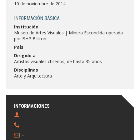
FACULTAD
10 de noviembre de 2014
Estudiantes
Funcionarias/os
INFORMACIÓN BÁSICA
Institución
Académicas/os
Egresadas/os
Museo de Artes Visuales | Minera Escondida operada
por BHP Billiton
País
Dirigido a
Artistas visuales chilenos, de hasta 35 años
Disciplinas
Arte y Arquitectura
INFORMACIONES
-
-
-