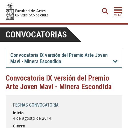
MENÚ
PORTADA
CONVOCATORIAS
ADMISIÓN
ETAPA BÁSICA
Convocatoria IX versión del Premio Arte Joven
Mavi - Minera Escondida
CARRERAS
POSTGRADO
Convocatoria IX versión del Premio
Arte Joven Mavi - Minera Escondida
EXTENSIÓN
CREACIÓN
E INVESTIGACIÓN
FECHAS CONVOCATORIA
BIBLIOTECA
Inicio
4 de agosto de 2014
DEPARTAMENTOS
Cierre