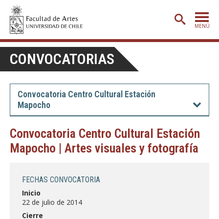
MENÚ
PORTADA
CONVOCATORIAS
ADMISIÓN
ETAPA BÁSICA
Convocatoria Centro Cultural Estación
Mapocho
CARRERAS
POSTGRADO
Convocatoria Centro Cultural Estación
Mapocho | Artes visuales y fotografía
EXTENSIÓN
CREACIÓN
E INVESTIGACIÓN
FECHAS CONVOCATORIA
BIBLIOTECA
Inicio
22 de julio de 2014
DEPARTAMENTOS
Cierre