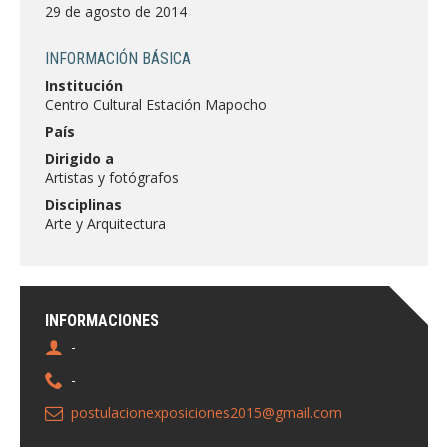
FACULTAD
29 de agosto de 2014
Estudiantes
Funcionarias/os
INFORMACIÓN BÁSICA
Institución
Académicas/os
Egresadas/os
Centro Cultural Estación Mapocho
País
Dirigido a
Artistas y fotógrafos
Disciplinas
Arte y Arquitectura
INFORMACIONES
-
-
postulacionexposiciones2015@gmail.com