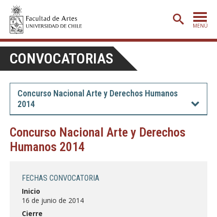
MENÚ
PORTADA
CONVOCATORIAS
ADMISIÓN
ETAPA BÁSICA
Concurso Nacional Arte y Derechos Humanos
2014
CARRERAS
POSTGRADO
Concurso Nacional Arte y Derechos
Humanos 2014
EXTENSIÓN
CREACIÓN
E INVESTIGACIÓN
FECHAS CONVOCATORIA
BIBLIOTECA
Inicio
16 de junio de 2014
DEPARTAMENTOS
Cierre