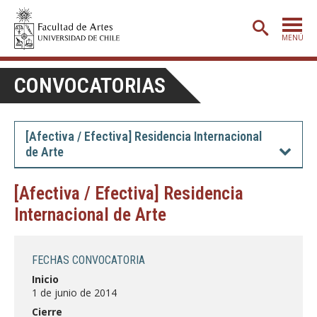
MENÚ
PORTADA
CONVOCATORIAS
ADMISIÓN
ETAPA BÁSICA
[Afectiva / Efectiva] Residencia Internacional
de Arte
CARRERAS
POSTGRADO
[Afectiva / Efectiva] Residencia
Internacional de Arte
EXTENSIÓN
CREACIÓN
E INVESTIGACIÓN
FECHAS CONVOCATORIA
BIBLIOTECA
Inicio
1 de junio de 2014
DEPARTAMENTOS
Cierre