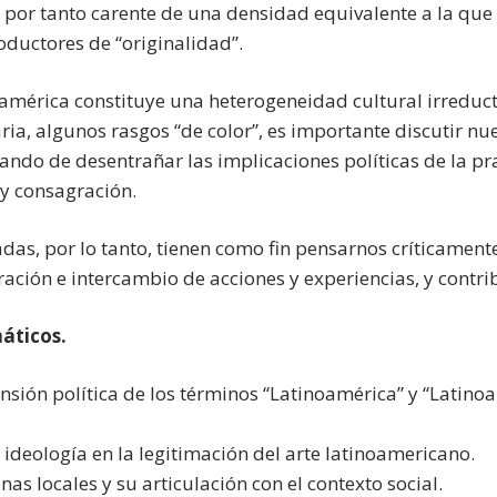
 y por tanto carente de una densidad equivalente a la que
ductores de “originalidad”.
oamérica constituye una heterogeneidad cultural irreducti
aria, algunos rasgos “de color”, es importante discutir n
tando de desentrañar las implicaciones políticas de la pra
 y consagración.
adas, por lo tanto, tienen como fin pensarnos críticament
ación e intercambio de acciones y experiencias, y contribu
áticos.
nsión política de los términos “Latinoamérica” y “Latino
e ideología en la legitimación del arte latinoamericano.
nas locales y su articulación con el contexto social.