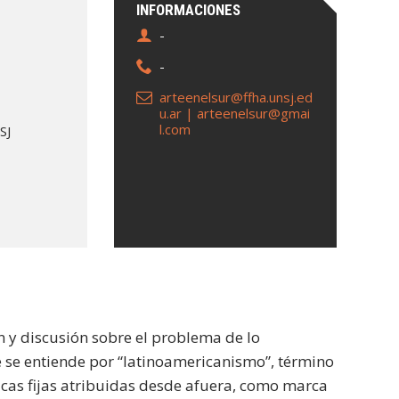
INFORMACIONES
-
-
arteenelsur@ffha.unsj.ed
u.ar | arteenelsur@gmai
l.com
SJ
n y discusión sobre el problema de lo
 se entiende por “latinoamericanismo”, término
ticas fijas atribuidas desde afuera, como marca