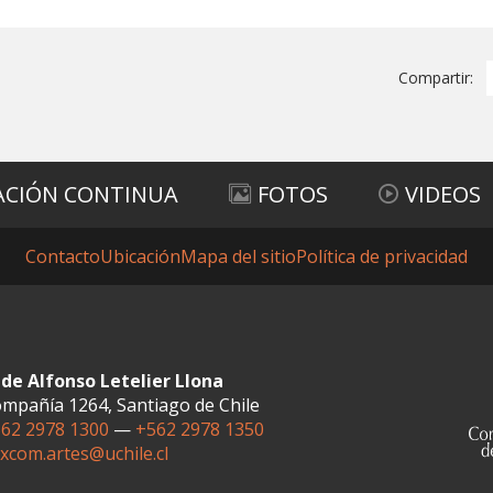
Compartir:
ACIÓN CONTINUA
FOTOS
VIDEOS
Contacto
Ubicación
Mapa del sitio
Política de privacidad
de Alfonso Letelier Llona
mpañía 1264, Santiago de Chile
62 2978 1300
—
+562 2978 1350
xcom.artes@uchile.cl