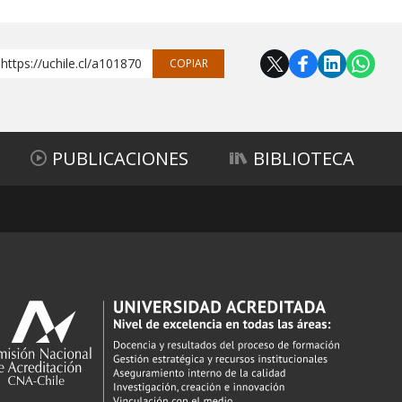
https://uchile.cl/a101870
COPIAR
PUBLICACIONES
BIBLIOTECA