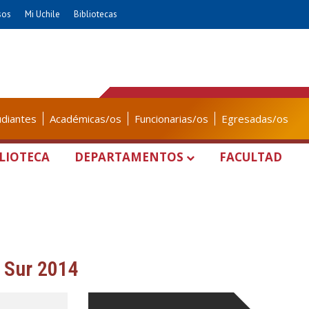
sos
Mi Uchile
Bibliotecas
udiantes
Académicas/os
Funcionarias/os
Egresadas/os
LIOTECA
DEPARTAMENTOS
FACULTAD
l Sur 2014