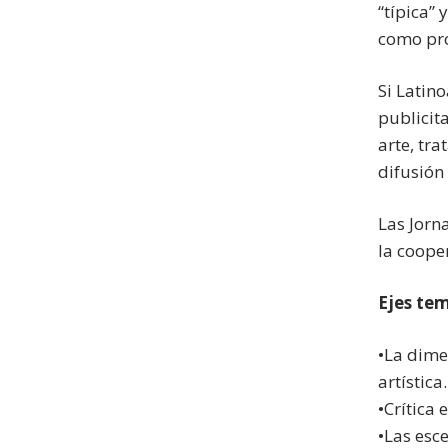
“típica”
como pro
Si Latin
publicit
arte, tra
difusión
Las Jorn
la cooper
Ejes tem
•La dime
artística.
•Crítica 
•Las esce