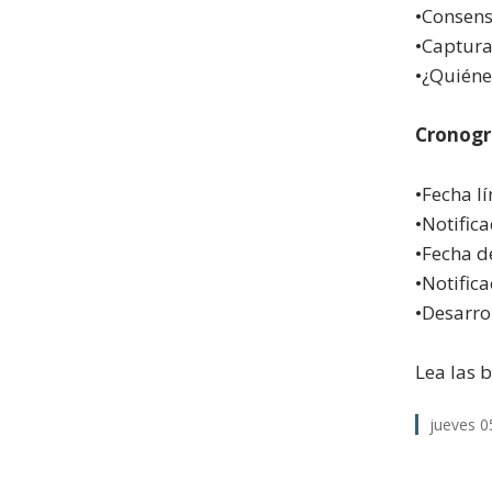
•Consens
•Captura
•¿Quiéne
Cronog
•Fecha l
•Notific
•Fecha d
•Notific
•Desarro
Lea las 
jueves 0