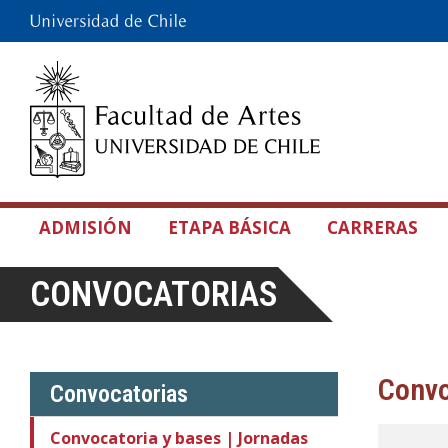
ADMISIÓN
ETAPA BÁSICA
CARRERAS
CONVOCATORIAS
Convo
Convocatorias
Convocatoria y bases | Jornadas