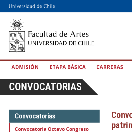
ADMISIÓN
ETAPA BÁSICA
CARRERAS
CONVOCATORIAS
Convo
Convocatorias
patri
Convocatoria Octavo Congreso