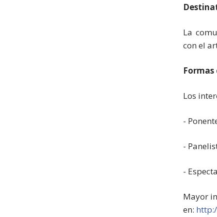
Destinat
La comun
con el ar
Formas 
Los inte
- Ponent
- Panelis
- Espect
Mayor in
en:
http: