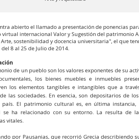
ntra abierto el llamado a presentación de ponencias para
 virtual internacional Valor y Sugestión del patrimonio Ar
 Arte, sostenibilidad y docencia universitaria", el que ten
 del 8 al 25 de Julio de 2014.
ación
monio de un pueblo son los valores exponentes de su activ
ocumentales, los bienes muebles e inmuebles preser
yen los elementos tangibles e intangibles que a través
 de las sociedades. En esencia, son depositarios de lo
 país. El patrimonio cultural es, en última instanci
d se ha relacionado con su entorno. La resulta de l
s vitales.
do por Pausanias, que recorrió Grecia describiendo s