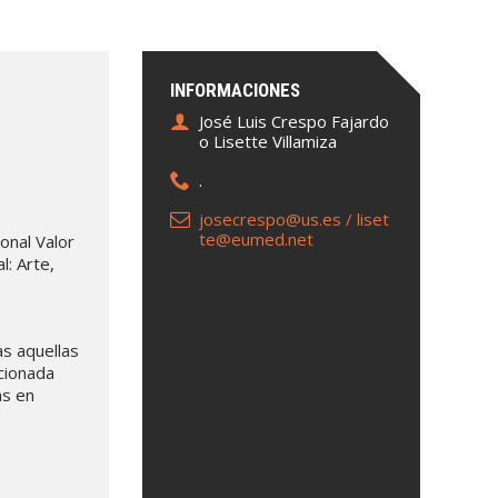
INFORMACIONES
José Luis Crespo Fajardo
o Lisette Villamiza
.
josecrespo@us.es / liset
te@eumed.net
ional Valor
l: Arte,
as aquellas
cionada
as en