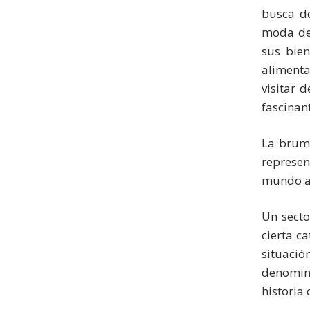
busca de
moda de 
sus bien
alimenta
visitar 
fascinant
La bruma
represen
mundo an
Un secto
cierta c
situació
denomin
historia