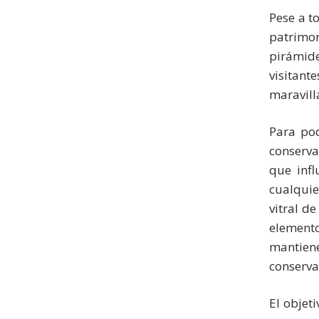
Pese a t
patrimon
pirámid
visitant
maravill
Para pod
conserva
que infl
cualquie
vitral d
element
mantiene
conserva
El objet