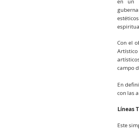
en un r
gubernam
estéticos
espiritua
Con el o
Artístic
artístic
campo de
En defin
con las a
Líneas 
Este sim