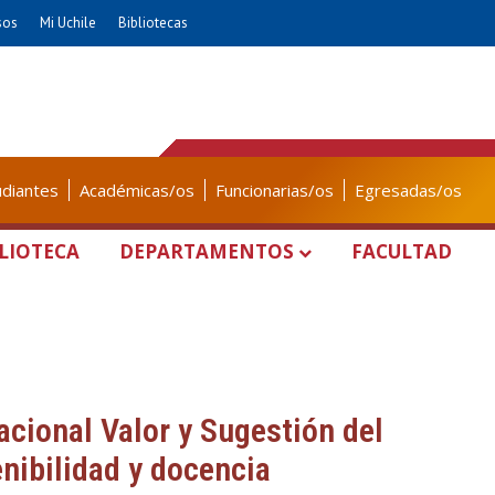
sos
Mi Uchile
Bibliotecas
udiantes
Académicas/os
Funcionarias/os
Egresadas/os
LIOTECA
DEPARTAMENTOS
FACULTAD
acional Valor y Sugestión del
enibilidad y docencia