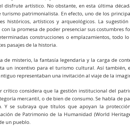
l disfrute artístico. No obstante, en esta última déc
turismo patrimonialista. En efecto, uno de los principal
es históricos, artísticos y arqueológicos. La sugesti
 con la promesa de poder presenciar sus costumbres folc
determinadas construcciones o emplazamientos, todo lo c
es pasajes de la historia.
 de misterio, la fantasía legendaria y la carga de cont
ta un incentivo para el turismo cultural. Así también, e
tiguo representaban una invitación al viaje de la imagina
r crítico considera que la gestión institucional del pa
ategoría mercantil, o de bien de consumo. Se habla de pa
n. Y se subraya que títulos que apoyan la protección
ación de Patrimonio de la Humanidad (World Heritage
 de un pueblo.