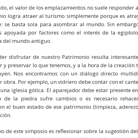
odo, el valor de los emplazamientos no suele responder a
io logra atraer al turismo simplemente porque es atra
e: se basta sola para asombrar al mundo. Sin embarg
es apoyada por factores como el interés de la egiptol
a del mundo antiguo.
er disfrutar de nuestro Patrimonio resulta interesant
r y preservar lo que tenemos, y a la hora de la creación t
uyen. Nos encontramos con un diálogo directo multidi
r obra. Por ejemplo, un vidriero debe contar con el cante
e una iglesia gótica. El aparejador debe estar presente e
o de la piedra sufre cambios o es necesario rehace
n el buen estado de ese patrimonio (limpieza, aderezo
ción.
ivo de este simposio es reflexionar sobre la sugestión d