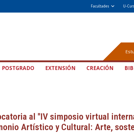
Facultades
U-Cur
Est
POSTGRADO
EXTENSIÓN
CREACIÓN
BIB
catoria al "IV simposio virtual intern
monio Artístico y Cultural: Arte, sost