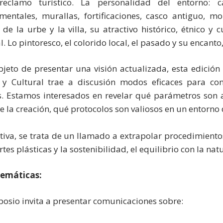
eclamo turístico. La personalidad del entorno: call
entales, murallas, fortificaciones, casco antiguo, mo
 de la urbe y la villa, su atractivo histórico, étnico y c
l. Lo pintoresco, el colorido local, el pasado y su encanto
bjeto de presentar una visión actualizada, esta edición
o y Cultural trae a discusión modos eficaces para c
os. Estamos interesados en revelar qué parámetros son a
 la creación, qué protocolos son valiosos en un entorn
itiva, se trata de un llamado a extrapolar procedimientos
rtes plásticas y la sostenibilidad, el equilibrio con la n
Temáticas:
posio invita a presentar comunicaciones sobre: