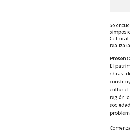
Se encue
simposio
Cultural:
realizará
Present
El patri
obras d
constitu
cultural
región o
socieda
problema
Comenzan