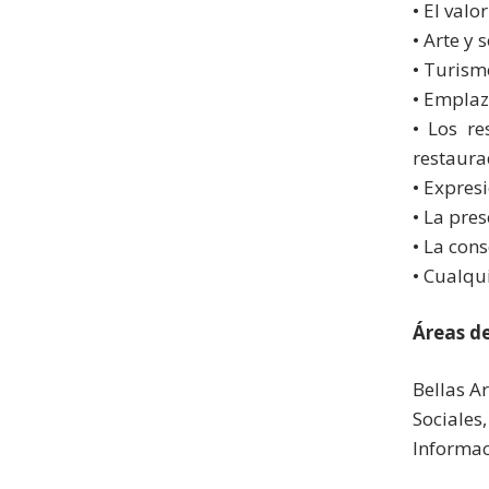
• El valo
• Arte y 
• Turism
• Emplaz
• Los re
restaura
• Expresi
• La pre
• La con
• Cualqu
Áreas d
Bellas A
Sociales
Informac