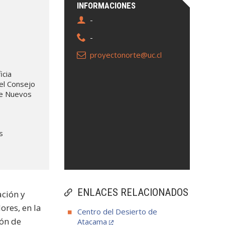
INFORMACIONES
-
-
proyectonorte@uc.cl
icia
del Consejo
 de Nuevos
s
ENLACES RELACIONADOS
ación y
ores, en la
Centro del Desierto de
ión de
Atacama