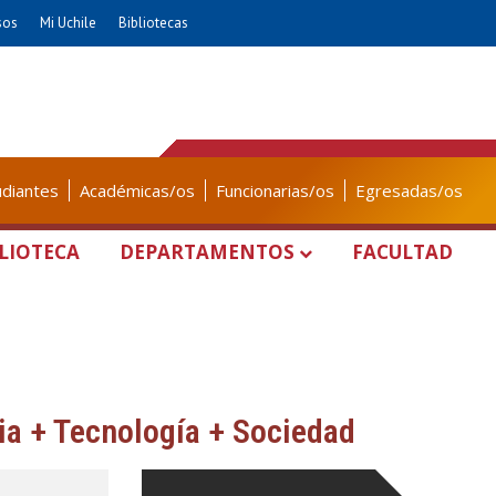
sos
Mi Uchile
Bibliotecas
udiantes
Académicas/os
Funcionarias/os
Egresadas/os
LIOTECA
DEPARTAMENTOS
FACULTAD
ia + Tecnología + Sociedad