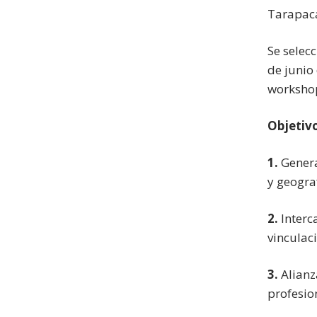
Tarapac
Se selecc
de junio
workshop
Objetiv
1.
Genera
y geogra
2.
Interc
vinculaci
3.
Alianz
profesio