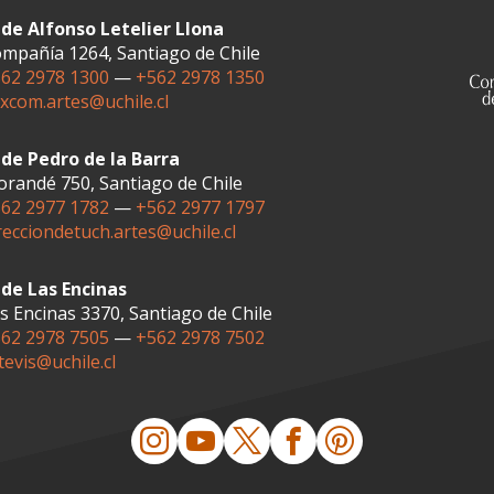
de Alfonso Letelier Llona
mpañía 1264, Santiago de Chile
62 2978 1300
—
+562 2978 1350
xcom.artes@uchile.cl
de Pedro de la Barra
randé 750, Santiago de Chile
62 2977 1782
—
+562 2977 1797
recciondetuch.artes@uchile.cl
de Las Encinas
s Encinas 3370, Santiago de Chile
62 2978 7505
—
+562 2978 7502
tevis@uchile.cl