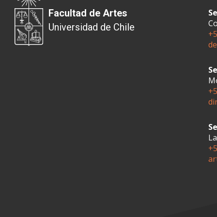
Facultad de Artes
Se
Co
Universidad de Chile
+5
de
Se
Mo
+5
di
Se
La
+5
ar