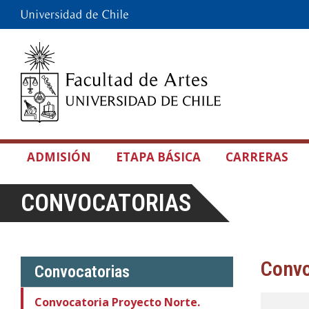
ADMISIÓN
ETAPA BÁSICA
CARRERAS
CONVOCATORIAS
Convo
Convocatorias
Convocatoria Proyecto Norte.