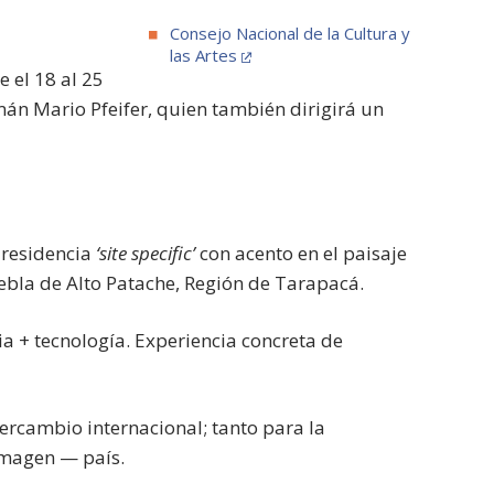
Consejo Nacional de la Cultura y
las Artes
e el 18 al 25
án Mario Pfeifer, quien también dirigirá un
 residencia
‘site specific’
con acento en el paisaje
ebla de Alto Patache, Región de Tarapacá.
ia + tecnología. Experiencia concreta de
tercambio internacional; tanto para la
imagen — país.