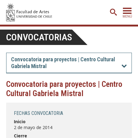
MENÚ
PORTADA
CONVOCATORIAS
ADMISIÓN
ETAPA BÁSICA
Convocatoria para proyectos | Centro Cultural
Gabriela Mistral
CARRERAS
POSTGRADO
Convocatoria para proyectos | Centro
Cultural Gabriela Mistral
EXTENSIÓN
CREACIÓN
E INVESTIGACIÓN
FECHAS CONVOCATORIA
BIBLIOTECA
Inicio
2 de mayo de 2014
DEPARTAMENTOS
Cierre