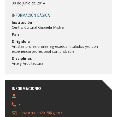
FACULTAD
30 de junio de 2014
Estudiantes
Funcionarias/os
INFORMACIÓN BÁSICA
Institución
Académicas/os
Egresadas/os
Centro Cultural Gabriela Mistral
País
Dirigido a
Artistas profesionales egresados, titulados y/o con
experiencia profesional comprobable
Disciplinas
Arte y Arquitectura
INFORMACIONES
-
-
convocatoria2015@gam.cl