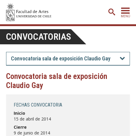
MENÚ
PORTADA
CONVOCATORIAS
ADMISIÓN
ETAPA BÁSICA
Convocatoria sala de exposición Claudio Gay
CARRERAS
Convocatoria sala de exposición
POSTGRADO
Claudio Gay
EXTENSIÓN
CREACIÓN
E INVESTIGACIÓN
FECHAS CONVOCATORIA
Inicio
BIBLIOTECA
15 de abril de 2014
DEPARTAMENTOS
Cierre
9 de junio de 2014