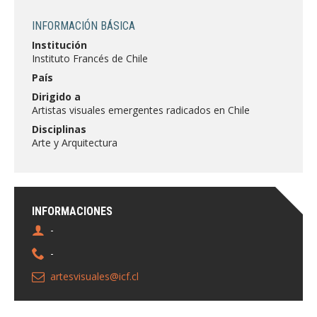
FACULTAD
INFORMACIÓN BÁSICA
Estudiantes
Funcionarias/os
Institución
Instituto Francés de Chile
Académicas/os
Egresadas/os
País
Dirigido a
Artistas visuales emergentes radicados en Chile
Disciplinas
Arte y Arquitectura
INFORMACIONES
-
-
artesvisuales@icf.cl