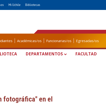
sos
Mi Uchile
Bibliotecas
udiantes
Académicas/os
Funcionarias/os
Egresadas/os
LIOTECA
DEPARTAMENTOS
FACULTAD
fotográfica" en el