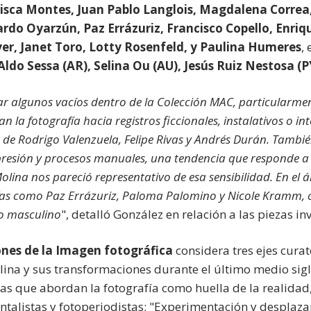
sca Montes, Juan Pablo Langlois, Magdalena Correa,
nardo Oyarzún, Paz Errázuriz, Francisco Copello, Enr
r, Janet Toro, Lotty Rosenfeld, y Paulina Humeres
,
Aldo Sessa (AR), Selina Ou (AU), Jesús Ruiz Nestosa (
icar algunos vacíos dentro de la Colección MAC, particularm
a fotografía hacia registros ficcionales, instalativos o int
 de Rodrigo Valenzuela, Felipe Rivas y Andrés Durán. También
presión y procesos manuales, una tendencia que responde a
Molina nos pareció representativo de esa sensibilidad. En el
as como Paz Errázuriz, Paloma Palomino y Nicole Kramm, co
o masculino
", detalló González en relación a las piezas in
nes de la Imagen fotográfica
considera tres ejes cura
plina y sus transformaciones durante el último medio sigl
ras que abordan la fotografía como huella de la realidad
ntalistas y fotoperiodistas; "Experimentación y desplaz