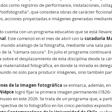
os como registros de performance, instalaciones, colla
"Postfotografía", que considera obras de carácter ficciona
, acciones proyectadas e imágenes generadas mediante in
ecto cuenta con un programa educativo que se está llevan
mal
. Este comenzó en el mes de abril con la
curaduría Ma
 mundo análogo de la fotografía, mediante una sala para r
a de la "cámara oscura". En julio el programa continuará
a sobre el desplazamiento de esta disciplina desde la cá
de la materialidad fotográfica, en donde la mirada es de
mundo no solo para producir imágenes, sino también para 
nes de la Imagen fotográfica
se enmarca, además, en 
Niépce
logró fijar la primera imagen permanente (1826-1
museo en este 2026. Se trata de un programa que, a parti
spectiva de lo fotográfico en los cinco períodos exposit