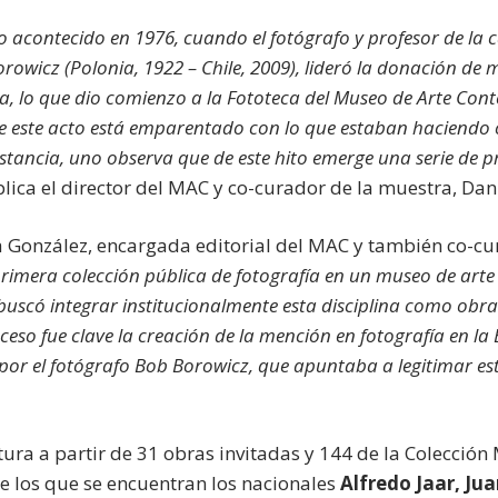
o acontecido en 1976, cuando el fotógrafo y profesor de la c
orowicz (Polonia, 1922 – Chile, 2009), lideró la donación de
ca, lo que dio comienzo a la Fototeca del Museo de Arte Co
que este acto está emparentado con lo que estaban haciendo
stancia, uno observa que de este hito emerge una serie de pr
plica el director del MAC y co-curador de la muestra, Dan
na González, encargada editorial del MAC y también co-cu
primera colección pública de fotografía en un museo de arte 
buscó integrar institucionalmente esta disciplina como obra
oceso fue clave la creación de la mención en fotografía en la 
a por el fotógrafo Bob Borowicz, que apuntaba a legitimar e
tura a partir de 31 obras invitadas y 144 de la Colecció
tre los que se encuentran los nacionales
Alfredo Jaar, Ju