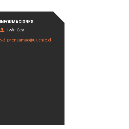
INFORMACIONES
Iván Cea
prensamac@u.uchile.cl