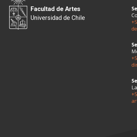
Facultad de Artes
Se
Co
Universidad de Chile
+5
de
Se
Mo
+5
di
Se
La
+5
ar