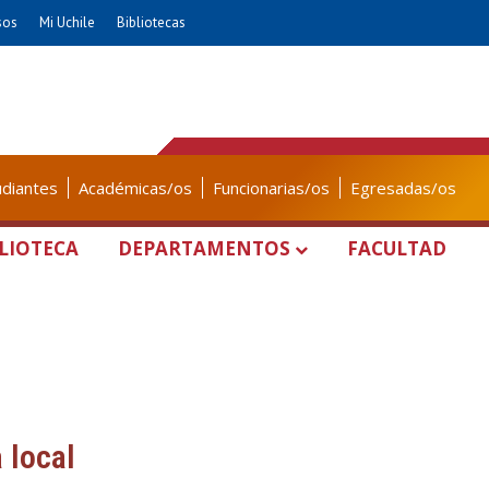
sos
Mi Uchile
Bibliotecas
udiantes
Académicas/os
Funcionarias/os
Egresadas/os
LIOTECA
DEPARTAMENTOS
FACULTAD
 local