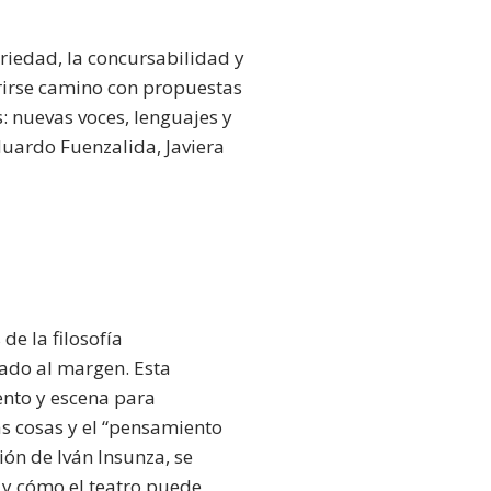
iedad, la concursabilidad y
brirse camino con propuestas
: nuevas voces, lenguajes y
duardo Fuenzalida, Javiera
de la filosofía
dado al margen. Esta
nto y escena para
as cosas y el “pensamiento
ión de Iván Insunza, se
 y cómo el teatro puede