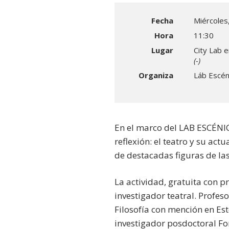
Fecha
Miércoles
Hora
11:30
Lugar
City Lab 
(-)
Organiza
Láb Escén
En el marco del LAB ESCÉNICO
reflexión: el teatro y su act
de destacadas figuras de las
La actividad, gratuita con p
investigador teatral. Profe
Filosofía con mención en Esté
investigador posdoctoral Fo