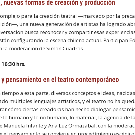
, nuevas formas de creación y producción
mplejo para la creación teatral —marcado por la precar
ibición—, una nueva generación de artistas ha logrado a
nversación busca reconocer y compartir esas experiencias
án configurando la escena chilena actual. Participan E
n la moderación de Simón Cuadros.
 16:30 hrs.
ía y pensamiento en el teatro contemporáneo
iempo a esta parte, diversos conceptos e ideas, nacidas 
 múltiples lenguajes artísticos, y el teatro no ha que
rar cómo ciertas creadoras han hecho dialogar pensamie
re lo humano y lo no humano, lo material, la agencia de l
a de Manuela Infante y Ana Luz Ormazábal, con la moderac
 el pensamiento se convierte en procedimiento escénico