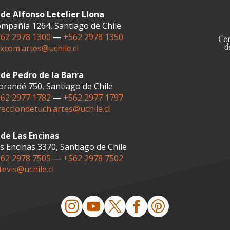
de Alfonso Letelier Llona
mpañía 1264, Santiago de Chile
62 2978 1300
—
+562 2978 1350
xcom.artes@uchile.cl
de Pedro de la Barra
randé 750, Santiago de Chile
62 2977 1782
—
+562 2977 1797
recciondetuch.artes@uchile.cl
de Las Encinas
s Encinas 3370, Santiago de Chile
62 2978 7505
—
+562 2978 7502
tevis@uchile.cl