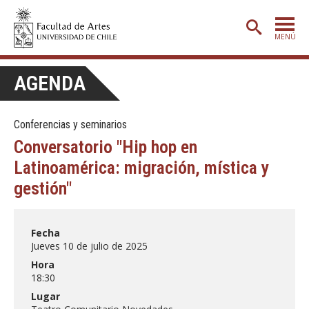
MENÚ
PORTADA
AGENDA
ADMISIÓN
Conferencias y seminarios
ETAPA BÁSICA
Conversatorio "Hip hop en
CARRERAS
Latinoamérica: migración, mística y
POSTGRADO
gestión"
EXTENSIÓN
Fecha
CREACIÓN
E INVESTIGACIÓN
Jueves 10 de julio de 2025
BIBLIOTECA
Hora
18:30
DEPARTAMENTOS
Lugar