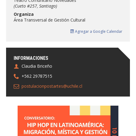
Teatro Comunitario Novedades
FACULTAD
(Cueto #257, Santiago)
Organiza
Estudiantes
Funcionarias/os
Área Transversal de Gestión Cultural
Académicas/os
Egresadas/os
Agregar a Google Calendar
INFORMACIONES
Claudia Briceño
+562 29787515
postulacionpostartes@uchile.cl