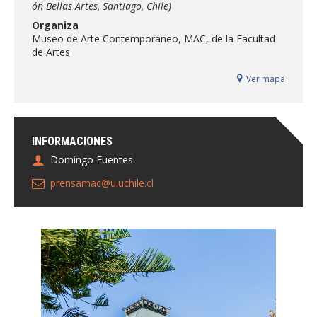
ón Bellas Artes, Santiago, Chile)
FACULTAD
Organiza
Museo de Arte Contemporáneo, MAC, de la Facultad
Estudiantes
Funcionarias/os
de Artes
Académicas/os
Egresadas/os
Ver mapa
INFORMACIONES
Domingo Fuentes
prensamac@u.uchile.cl