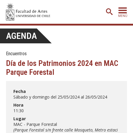
MENÚ
PORTADA
AGENDA
ADMISIÓN
Encuentros
ETAPA BÁSICA
Día de los Patrimonios 2024 en MAC
CARRERAS
Parque Forestal
POSTGRADO
EXTENSIÓN
Fecha
Sábado y domingo del 25/05/2024 al 26/05/2024
CREACIÓN
E INVESTIGACIÓN
Hora
11:30
BIBLIOTECA
Lugar
DEPARTAMENTOS
MAC - Parque Forestal
(Parque Forestal s/n frente calle Mosqueto, Metro estaci