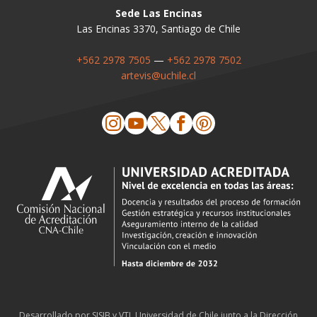
Sede Las Encinas
Las Encinas 3370, Santiago de Chile
+562 2978 7505
—
+562 2978 7502
artevis@uchile.cl
Desarrollado por
SISIB
y
VTI
,
Universidad de Chile
junto a la
Dirección