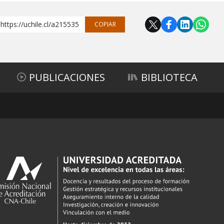
https://uchile.cl/a215535
COPIAR
PUBLICACIONES
BIBLIOTECA