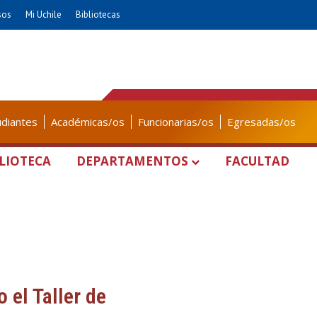
sos
Mi Uchile
Bibliotecas
udiantes
Académicas/os
Funcionarias/os
Egresadas/os
LIOTECA
DEPARTAMENTOS
FACULTAD
el Taller de