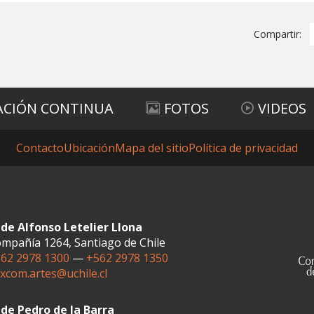
Compartir:
ACIÓN CONTINUA
FOTOS
VIDEOS
Contacto
Ubicación
Mapa del sitio
Política de privacidad
de Alfonso Letelier Llona
mpañía 1264, Santiago de Chile
62 2978 1300
—
+562 2978 1350
xcom.artes@uchile.cl
de Pedro de la Barra