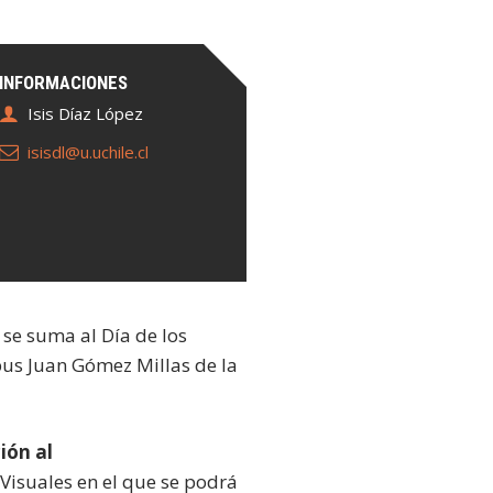
INFORMACIONES
Isis Díaz López
isisdl@u.uchile.cl
 se suma al Día de los
pus Juan Gómez Millas de la
.
ión al
s Visuales en el que se podrá