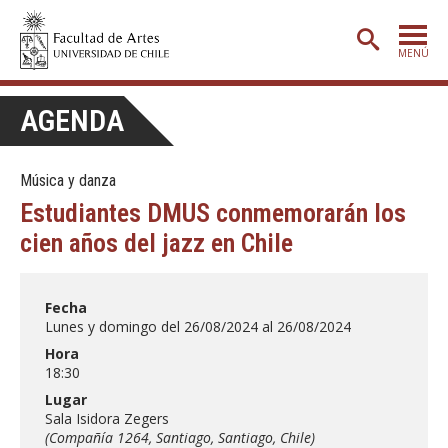
MENÚ
PORTADA
AGENDA
ADMISIÓN
Música y danza
ETAPA BÁSICA
Estudiantes DMUS conmemorarán los
CARRERAS
cien años del jazz en Chile
POSTGRADO
EXTENSIÓN
Fecha
Lunes y domingo del 26/08/2024 al 26/08/2024
CREACIÓN
E INVESTIGACIÓN
Hora
18:30
BIBLIOTECA
Lugar
DEPARTAMENTOS
Sala Isidora Zegers
(Compañía 1264, Santiago, Santiago, Chile)