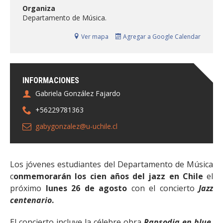
FACULTAD
Organiza
Departamento de Música.
Estudiantes
Funcionarias/os
Ver mapa
Agregar a Google Calendar
Académicas/os
Egresadas/os
INFORMACIONES
Gabriela González Fajardo
+56229781363
gabygonzalez@u-uchile.cl
Los jóvenes estudiantes del Departamento de Música
c
onmemorarán los cien años del jazz en Chile
el
próximo
lunes 26 de agosto
con el concierto
Jazz
centenario
.
El concierto incluye la célebre obra
Rapsodia en blue
,