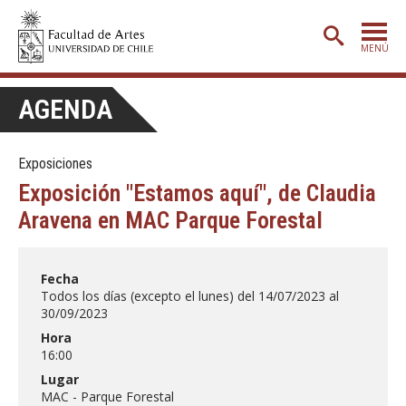
MENÚ
PORTADA
AGENDA
ADMISIÓN
Exposiciones
ETAPA BÁSICA
Exposición "Estamos aquí", de Claudia
CARRERAS
Aravena en MAC Parque Forestal
POSTGRADO
EXTENSIÓN
Fecha
Todos los días (excepto el lunes) del 14/07/2023 al
CREACIÓN
E INVESTIGACIÓN
30/09/2023
Hora
BIBLIOTECA
16:00
DEPARTAMENTOS
Lugar
MAC - Parque Forestal