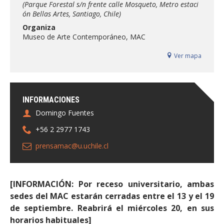
(Parque Forestal s/n frente calle Mosqueto, Metro estaci
FACULTAD
ón Bellas Artes, Santiago, Chile)
Organiza
Estudiantes
Funcionarias/os
Museo de Arte Contemporáneo, MAC
Académicas/os
Egresadas/os
Ver mapa
INFORMACIONES
Domingo Fuentes
+56 2 2977 1743
prensamac@u.uchile.cl
[INFORMACIÓN: Por receso universitario, ambas
sedes del MAC estarán cerradas entre el 13 y el 19
de septiembre. Reabrirá el miércoles 20, en sus
horarios habituales]