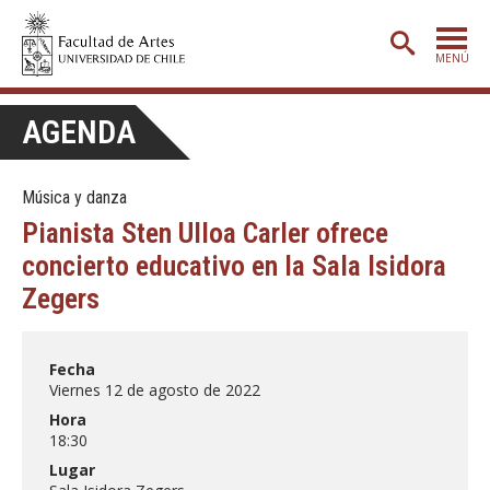
MENÚ
PORTADA
AGENDA
ADMISIÓN
Música y danza
ETAPA BÁSICA
Pianista Sten Ulloa Carler ofrece
CARRERAS
concierto educativo en la Sala Isidora
POSTGRADO
Zegers
EXTENSIÓN
Fecha
CREACIÓN
E INVESTIGACIÓN
Viernes 12 de agosto de 2022
BIBLIOTECA
Hora
18:30
DEPARTAMENTOS
Lugar