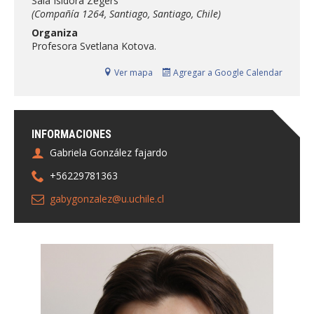
Sala Isidora Zegers
FACULTAD
(Compañía 1264, Santiago, Santiago, Chile)
Organiza
Estudiantes
Funcionarias/os
Profesora Svetlana Kotova.
Académicas/os
Egresadas/os
Ver mapa
Agregar a Google Calendar
INFORMACIONES
Gabriela González fajardo
+56229781363
gabygonzalez@u.uchile.cl