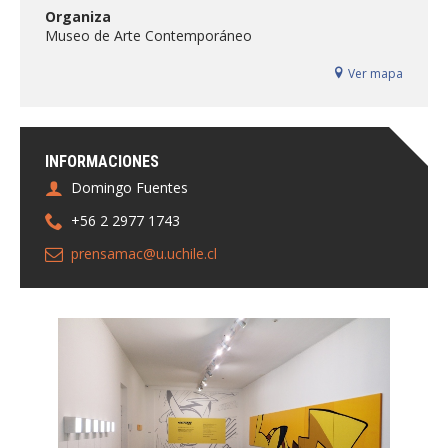
FACULTAD
Organiza
Museo de Arte Contemporáneo
Estudiantes
Funcionarias/os
Ver mapa
Académicas/os
Egresadas/os
INFORMACIONES
Domingo Fuentes
+56 2 2977 1743
prensamac@u.uchile.cl