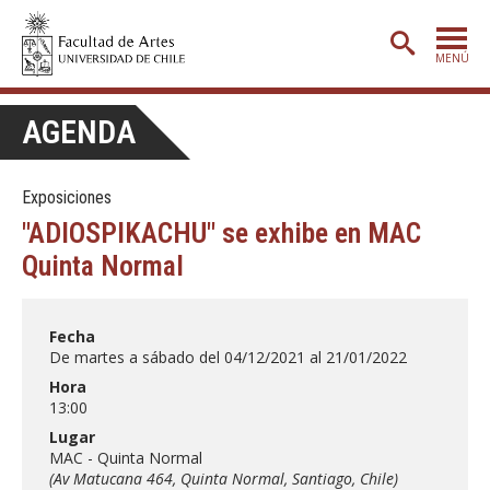
MENÚ
PORTADA
AGENDA
ADMISIÓN
Exposiciones
ETAPA BÁSICA
"ADIOSPIKACHU" se exhibe en MAC
CARRERAS
Quinta Normal
POSTGRADO
EXTENSIÓN
Fecha
De martes a sábado del 04/12/2021 al 21/01/2022
CREACIÓN
E INVESTIGACIÓN
Hora
13:00
BIBLIOTECA
Lugar
DEPARTAMENTOS
MAC - Quinta Normal
(Av Matucana 464, Quinta Normal, Santiago, Chile)