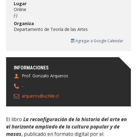
FACULTAD
Lugar
Online
(-)
Estudiantes
Funcionarias/os
Organiza
Académicas/os
Egresadas/os
Departamento de Teoría de las Artes
Agregar a Google Calendar
INFORMACIONES
Prof. Gonzalo Arqueros
-
arqueros@uchile.cl
El libro
L
a reconfiguración de la historia del arte en
el horizonte ampliado de la cultura popular y de
masas
, publicado en formato digital por el