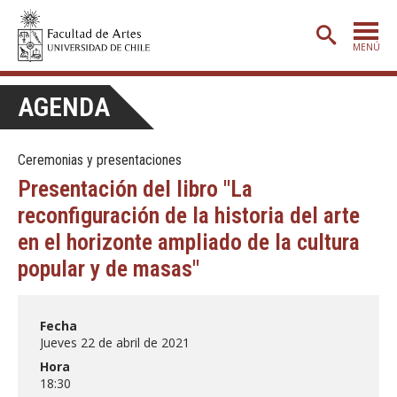
MENÚ
PORTADA
AGENDA
ADMISIÓN
Ceremonias y presentaciones
ETAPA BÁSICA
Presentación del libro "La
CARRERAS
reconfiguración de la historia del arte
POSTGRADO
en el horizonte ampliado de la cultura
popular y de masas"
EXTENSIÓN
CREACIÓN
E INVESTIGACIÓN
Fecha
BIBLIOTECA
Jueves 22 de abril de 2021
Hora
DEPARTAMENTOS
18:30