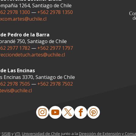
mpañía 1264, Santiago de Chile
62 2978 1300
—
+562 2978 1350
xcom.artes@uchile.cl
de Pedro de la Barra
randé 750, Santiago de Chile
62 2977 1782
—
+562 2977 1797
recciondetuch.artes@uchile.cl
de Las Encinas
s Encinas 3370, Santiago de Chile
62 2978 7505
—
+562 2978 7502
tevis@uchile.cl
r
SISIB
y
VTI
,
Universidad de Chile
junto a la
Dirección de Extensión y Comu