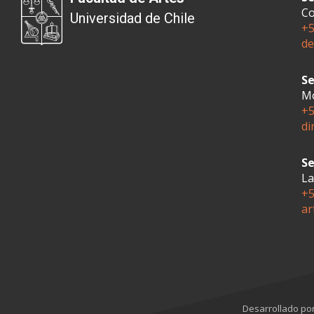
Co
Universidad de Chile
+5
de
Se
Mo
+5
di
Se
La
+5
ar
Desarrollado po