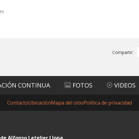
es
Compartir:
ACIÓN CONTINUA
FOTOS
VIDEOS
Contacto
Ubicación
Mapa del sitio
Política de privacidad
de Alfonso Letelier Llona