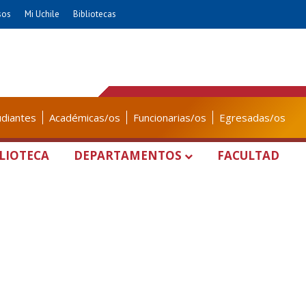
sos
Mi Uchile
Bibliotecas
udiantes
Académicas/os
Funcionarias/os
Egresadas/os
LIOTECA
DEPARTAMENTOS
FACULTAD