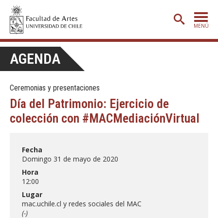
MENÚ
PORTADA
AGENDA
ADMISIÓN
Ceremonias y presentaciones
ETAPA BÁSICA
Día del Patrimonio: Ejercicio de
CARRERAS
colección con #MACMediaciónVirtual
POSTGRADO
EXTENSIÓN
Fecha
Domingo 31 de mayo de 2020
CREACIÓN
E INVESTIGACIÓN
Hora
12:00
BIBLIOTECA
Lugar
DEPARTAMENTOS
mac.uchile.cl y redes sociales del MAC
(-)